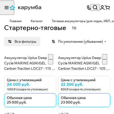
Главная
Каталог
Тяговые аккумуляторы (для лодок, ИБП, 
Стартерно-тяговые
16
Все фильтры
По умолчанию (убывание)
Аккумулятор Uplus Deep
Аккумулятор Uplus Deep
Cycle MARINE AGM/GEL
Cycle MARINE AGM/GEL
Carbon Traction LDC27 - 115 А/
Carbon Traction LDC27 - 105 А/
ч - стартерно-тяговый (для
ч - стартерно-тяговый (для
лодочных электромоторов)
лодочных электромоторов)
Цена с утилизацией
Цена с утилизацией
24 000 руб.
22 200 руб.
1000 ₽ (скидка по утилизации)
800 ₽ (скидка по утилизации)
Обычная цена
Обычная цена
25 000 руб.
23 000 руб.