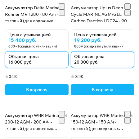
Аккумулятор Delta Marine
Аккумулятор Uplus Deep
Runner MR 1280 - 80 А/ч -
Cycle MARINE AGM/GEL
тяговый (для лодочных
Carbon Traction LDC24 - 90 А/
электромоторов)
ч - стартерно-тяговый (для
лодочных электромоторов)
Цена с утилизацией
Цена с утилизацией
15 400 руб.
19 200 руб.
600 ₽ (скидка по утилизации)
800 ₽ (скидка по утилизации)
Обычная цена
Обычная цена
16 000 руб.
20 000 руб.
0
0
0
0
В корзину
В корзину
Аккумулятор WBR Marine MB
Аккумулятор WBR Marine MB
200-12 AGM - 200 А/ч -
150-12 AGM - 150 А/ч -
тяговый (для лодочных
тяговый (для лодочных
электромоторов)
электромоторов)