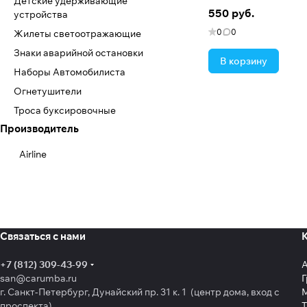
Детские удерживающие
550 руб.
устройства
0
0
Жилеты светоотражающие
Знаки аварийной остановки
В корзину
Наборы Автомобилиста
Огнетушители
Троса буксировочные
Производитель
Airline
Связаться с нами
+7 (812) 309-43-99
san@carumba.ru
Г
г. Санкт-Петербург, Дунайский пр. 31 к. 1 (центр дома, вход с
проспекта)
Т