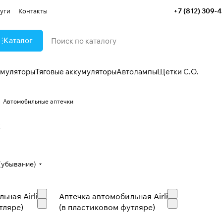
+7 (812) 309-
уги
Контакты
Каталог
умуляторы
Тяговые аккумуляторы
Автолампы
Щетки С.О.
Автомобильные аптечки
2
(убывание)
ьная Airline
Аптечка автомобильная Airline
тляре)
(в пластиковом футляре)