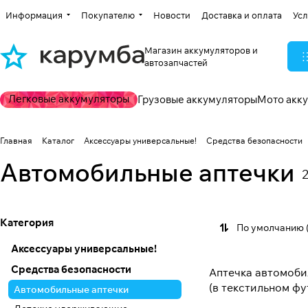
Информация
Покупателю
Новости
Доставка и оплата
Усл
Магазин аккумуляторов и
автозапчастей
Легковые аккумуляторы
Грузовые аккумуляторы
Мото акк
Главная
Каталог
Аксессуары универсальные!
Средства безопасности
Автомобильные аптечки
Категория
По умолчанию 
Аксессуары универсальные!
Средства безопасности
Аптечка автомобил
(в текстильном фу
Автомобильные аптечки