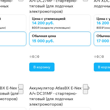
ртерно-
А/ч DC27MF - стартерно-
А/ч XDC
очных
тяговый (для лодочных
лодочны
электромоторов)
й
Цена с утилизацией
Цена с 
14 200 руб.
16 200
ации)
800 ₽ (скидка по утилизации)
800 ₽ (ск
Обычная цена
Обычна
15 000 руб.
17 000
0
0
0
0
В корзину
В корз
BX E-Nex 90
Аккумулятор AtlasBX E-Nex 100
овый (для
А/ч DC31MF - стартерно-
моторов)
тяговый (для лодочных
электромоторов)