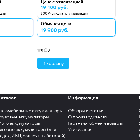
й
Цена с утилизацией
19 100 руб.
ации)
800 ₽ (скидка по утилизации)
Обычная цена
19 900 руб.
0
0
В корзину
Каталог
Информация
Автомобильные аккумуляторы
Обзоры и статьи
рузовые аккумуляторы
О производителях
Мото аккумуляторы
Гарантия, обмен и возврат
яговые аккумуляторы (для
Утилизация
одок, ИБП, солнечных батарей)