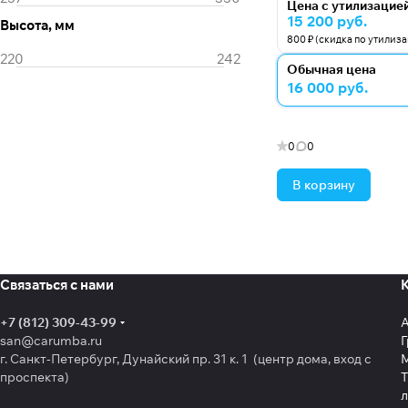
Цена с утилизацие
15 200 руб.
Высота, мм
800 ₽ (скидка по утилиз
Обычная цена
16 000 руб.
0
0
В корзину
Связаться с нами
+7 (812) 309-43-99
san@carumba.ru
Г
г. Санкт-Петербург, Дунайский пр. 31 к. 1 (центр дома, вход с
проспекта)
Т
л