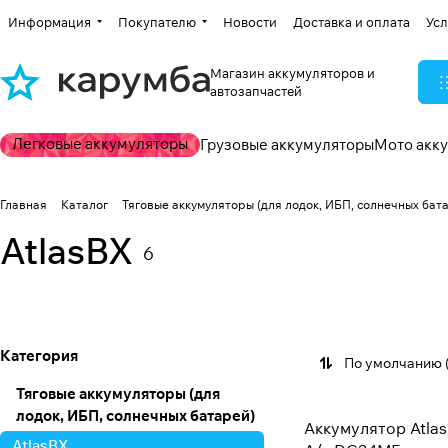
Информация
Покупателю
Новости
Доставка и оплата
Усл
Магазин аккумуляторов и
автозапчастей
Легковые аккумуляторы
Грузовые аккумуляторы
Мото акк
Главная
Каталог
Тяговые аккумуляторы (для лодок, ИБП, солнечных бат
AtlasBX
6
E-Nex
6 товаров
Категория
По умолчанию 
Тяговые аккумуляторы (для
лодок, ИБП, солнечных батарей)
Аккумулятор Atlas
AtlasBX