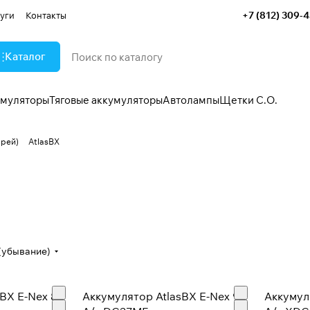
+7 (812) 309-
уги
Контакты
Каталог
умуляторы
Тяговые аккумуляторы
Автолампы
Щетки С.О.
арей)
AtlasBX
(убывание)
BX E-Nex 80
Аккумулятор AtlasBX E-Nex 90
Аккумул