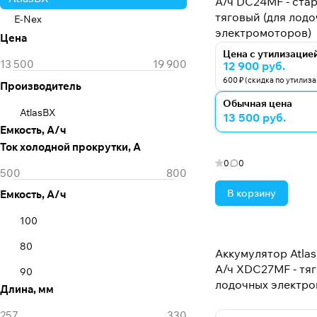
А/ч DC24MF - ста
тяговый (для лод
E-Nex
электромоторов)
Цена
Цена с утилизацие
12 900 руб.
600 ₽ (скидка по утилиз
Производитель
Обычная цена
AtlasBX
13 500 руб.
Емкость, А/ч
Ток холодной прокрутки, А
0
0
В корзину
Емкость, А/ч
100
80
Аккумулятор Atlas
А/ч XDC27MF - тяг
90
лодочных электро
Длина, мм