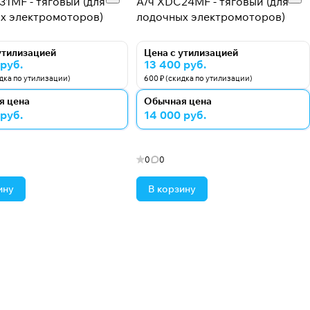
31MF - тяговый (для
А/ч XDC24MF - тяговый (для
х электромоторов)
лодочных электромоторов)
утилизацией
Цена с утилизацией
 руб.
13 400 руб.
идка по утилизации)
600 ₽ (скидка по утилизации)
я цена
Обычная цена
 руб.
14 000 руб.
0
0
ину
В корзину