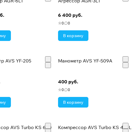
р AGR-6LT
Агрессор AGR-3LT
б.
6 400 руб.
0
0
ину
В корзину
р AVS YF-205
Манометр AVS YF-509A
.
400 руб.
0
0
ину
В корзину
сор AVS Turbo KS 600
Компрессор AVS Turbo KS 450L