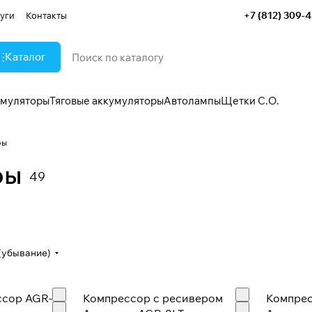
+7 (812) 309-
уги
Контакты
Каталог
умуляторы
Тяговые аккумуляторы
Автолампы
Щетки С.О.
ры
ры
49
Насосы
5 товаров
(убывание)
ссор AGR-40
Компрессор с ресивером
Компрес