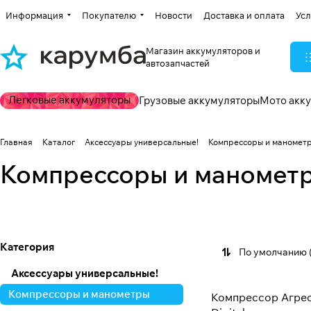
Информация
Покупателю
Новости
Доставка и оплата
Усл
Магазин аккумуляторов и
автозапчастей
Легковые аккумуляторы
Грузовые аккумуляторы
Мото акк
Главная
Каталог
Аксессуары универсальные!
Компрессоры и маномет
Компрессоры и маномет
Компрессоры
Манометры
34 товара
10 товаров
Категория
По умолчанию 
Аксессуары универсальные!
Компрессоры и манометры
Компрессор Агре