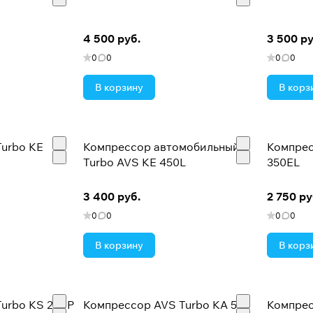
4 500 руб.
3 500 ру
0
0
0
0
В корзину
В корз
urbo KE
Компрессор автомобильный
Компрес
Turbo AVS KE 450L
350EL
3 400 руб.
2 750 ру
0
0
0
0
В корзину
В корз
urbo KS 200P
Компрессор AVS Turbo KA 580
Компрес