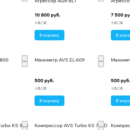
Агрессор AGR-8LT
Агрессо
10 800 руб.
7 500 ру
0
0
0
0
В корзину
В корз
-800
Манометр AVS EL-609
Маномет
500 руб.
500 руб
0
0
0
0
В корзину
В корз
urbo KS 900
Компрессор AVS Turbo KS 750D
Компрес