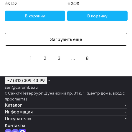
0
0
0
0
В корзину
В корзину
Загрузить еще
1
2
3
...
8
+7 (812) 309-43-99
san@carumba.ru
г. Санкт-Петербург, Дунайский пр. 31 к. 1 (центр дома, вход с
проспекта)
Каталог
Информация
Покупателю
Контакты