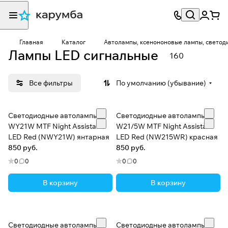
Главная
Каталог
Автолампы, ксенононовые лампы, светод
Лампы LED сигнальные
160
Все фильтры
По умолчанию (убывание)
Светодиодные автолампы
Светодиодные автолампы
WY21W MTF Night Assistant
W21/5W MTF Night Assistant
LED Red (NWY21W) янтарная
LED Red (NW215WR) красная
850 руб.
850 руб.
0
0
0
0
В корзину
В корзину
Светодиодные автолампы
Светодиодные автолампы