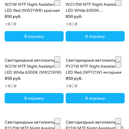
W21W MTF Night Assistant
W21/5W MTF Night Assistant
LED Red (NW21WR) красная
LED White 6000K
850 руб.
(NW215WW)
850 руб.
0
0
0
0
В корзину
В корзину
Светодиодные автолампы
Светодиодные автолампы
W21W MTF Night Assistant
PY21W MTF Night Assistant
LED White 6000K (NW21WW)
LED Red (NPY21W) янтарная
850 руб.
850 руб.
0
0
0
0
В корзину
В корзину
Светодиодные автолампы
Светодиодные автолампы
P21/5W MTF Night Assistant
P21W MTF Night Assistant LED