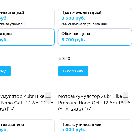
утилизацией
Цена с утилизацией
руб.
8 500 руб.
идка по утилизации)
200 ₽ (скидка по утилизации)
я цена
Обычная цена
руб.
8 700 руб.
0
0
ину
В корзину
умулятор Zubr Bike
Мотоаккумулятор Zubr Bike
Nano Gel - 14 А/ч 205 А
Premium Nano Gel - 12 А/ч 185 А
S) [+-]
(YTX12-BS) [+-]
утилизацией
Цена с утилизацией
руб.
5 000 руб.