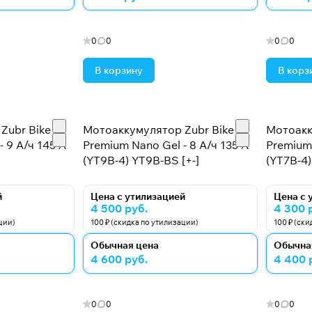
0
0
0
0
В корзину
В корз
Zubr Bike
Мотоаккумулятор Zubr Bike
Мотоакк
 9 А/ч 145 А
Premium Nano Gel - 8 А/ч 135 А
Premium 
(YT9B-4) YT9B-BS [+-]
(YT7B-4)
й
Цена с утилизацией
Цена с 
4 500 руб.
4 300 
ции)
100 ₽ (скидка по утилизации)
100 ₽ (ск
Обычная цена
Обычна
4 600 руб.
4 400 
0
0
0
0