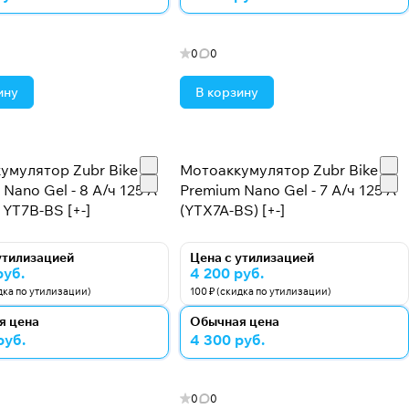
0
0
ину
В корзину
умулятор Zubr Bike
Мотоаккумулятор Zubr Bike
Nano Gel - 8 А/ч 125 А
Premium Nano Gel - 7 А/ч 125 А
 YT7B-BS [+-]
(YTX7A-BS) [+-]
утилизацией
Цена с утилизацией
руб.
4 200 руб.
идка по утилизации)
100 ₽ (скидка по утилизации)
я цена
Обычная цена
руб.
4 300 руб.
0
0