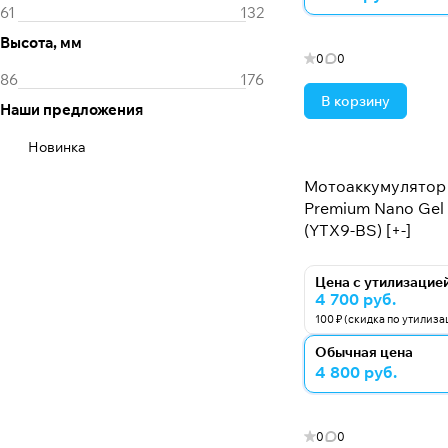
4
Высота, мм
5
0
0
6
В корзину
Наши предложения
7
Новинка
8
Мотоаккумулятор 
9
Premium Nano Gel -
(YTX9-BS) [+-]
Цена с утилизацие
4 700 руб.
100 ₽ (скидка по утилиза
Обычная цена
4 800 руб.
0
0