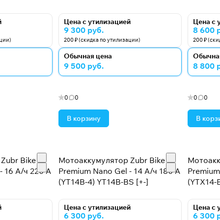
й
Цена с утилизацией
Цена с 
9 300 руб.
8 600 
ации)
200 ₽ (скидка по утилизации)
200 ₽ (ск
Обычная цена
Обычна
9 500 руб.
8 800 
0
0
0
0
В корзину
В корз
Zubr Bike
Мотоаккумулятор Zubr Bike
Мотоакк
 16 А/ч 220 А
Premium Nano Gel - 14 А/ч 180 А
Premium 
(YT14B-4) YT14B-BS [+-]
(YTX14-B
й
Цена с утилизацией
Цена с 
6 300 руб.
6 300 