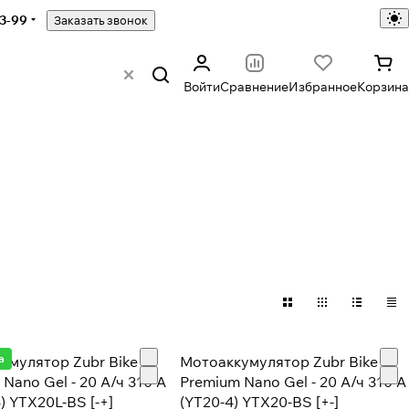
43-99
Заказать звонок
Войти
Сравнение
Избранное
Корзина
а
умулятор Zubr Bike
Мотоаккумулятор Zubr Bike
Nano Gel - 20 А/ч 310 А
Premium Nano Gel - 20 А/ч 310 А
) YTX20L-BS [-+]
(YT20-4) YTX20-BS [+-]