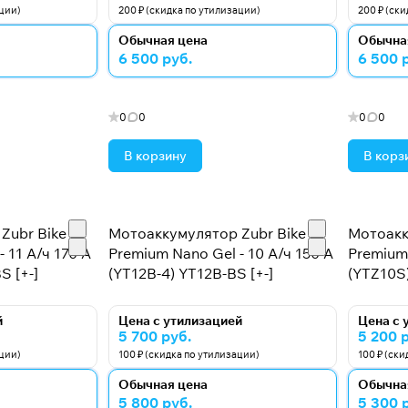
ации)
200 ₽ (скидка по утилизации)
200 ₽ (ск
Обычная цена
Обычна
6 500 руб.
6 500 
0
0
0
0
В корзину
В корз
Zubr Bike
Мотоаккумулятор Zubr Bike
Мотоакк
 11 А/ч 170 А
Premium Nano Gel - 10 А/ч 150 А
Premium 
S [+-]
(YT12B-4) YT12B-BS [+-]
(YTZ10S)
й
Цена с утилизацией
Цена с 
5 700 руб.
5 200 
ации)
100 ₽ (скидка по утилизации)
100 ₽ (ск
Обычная цена
Обычна
5 800 руб.
5 300 