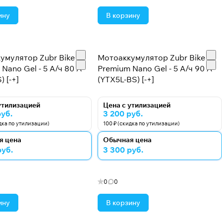
ину
В корзину
умулятор Zubr Bike
Мотоаккумулятор Zubr Bike
Nano Gel - 5 А/ч 80 А
Premium Nano Gel - 5 А/ч 90 А
) [-+]
(YTX5L-BS) [-+]
утилизацией
Цена с утилизацией
руб.
3 200 руб.
идка по утилизации)
100 ₽ (скидка по утилизации)
я цена
Обычная цена
руб.
3 300 руб.
0
0
ину
В корзину