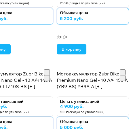
идка по утилизации)
200 ₽ (скидка по утилизации)
я цена
Обычная цена
руб.
5 200 руб.
0
0
ину
В корзину
умулятор Zubr Bike
Мотоаккумулятор Zubr Bike
Nano Gel - 10 А/ч 145 А
Premium Nano Gel - 10 А/ч 150 А
 TTZ10S-BS [+-]
(YB9-BS) YB9A-A [+-]
утилизацией
Цена с утилизацией
руб.
4 900 руб.
идка по утилизации)
100 ₽ (скидка по утилизации)
я цена
Обычная цена
руб.
5 000 руб.