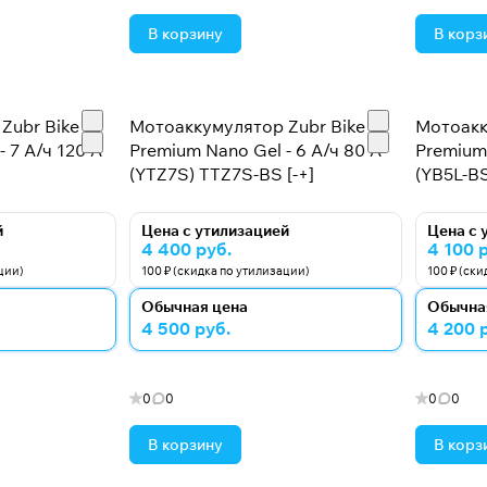
В корзину
В корз
Zubr Bike
Мотоаккумулятор Zubr Bike
Мотоакк
 7 А/ч 120 А
Premium Nano Gel - 6 А/ч 80 А
Premium 
(YTZ7S) TTZ7S-BS [-+]
(YB5L-BS
й
Цена с утилизацией
Цена с 
4 400 руб.
4 100 
ции)
100 ₽ (скидка по утилизации)
100 ₽ (ск
Обычная цена
Обычна
4 500 руб.
4 200 
0
0
0
0
В корзину
В корз