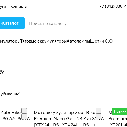
+7 (812) 309-
уги
Контакты
Каталог
умуляторы
Тяговые аккумуляторы
Автолампы
Щетки С.О.
29
(убывание)
Новинк
Zubr Bike
Мотоаккумулятор Zubr Bike
Мотоакк
- 30 А/ч 360 А
Premium Nano Gel - 24 А/ч 335 А
Premium 
(YTX24L-BS) YTX24HL-BS [-+]
(YT20L-4