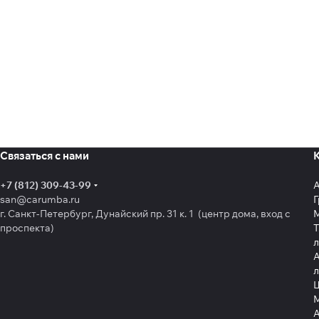
Связаться с нами
+7 (812) 309-43-99
san@carumba.ru
Г
г. Санкт-Петербург, Дунайский пр. 31 к. 1 (центр дома, вход с
проспекта)
Т
л
А
л
Щ
А