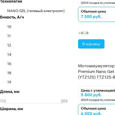
Технологии
200 ₽ (скидка по утилиз
NANO GEL (гелевый электролит)
Обычная цена
7 300 руб.
Емкость, А/ч
10
0
0
11
В корзину
12
14
16
Мотоаккумулятор 
Premium Nano Gel -
18
(YTZ12S) TTZ12S-B
19
Цена с утилизацие
Длина, мм
20
5 800 руб.
200 ₽ (скидка по утилиз
24
Обычная цена
Ширина, мм
30
6 000 руб.