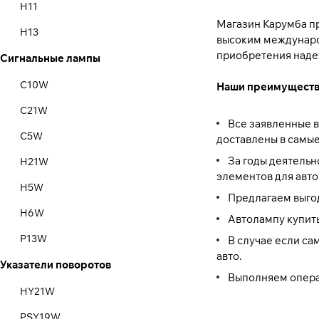
6500
H11
Магазин Карумба п
6700
H13
высоким междунаро
7000
приобретения наде
Сигнальные лампы
H15
8000
H16
C10W
Наши преимуществ
H18
C21W
Все заявленные в
H19
C5W
доставлены в самые
H2
За годы деятель
H21W
элементов для авт
H21W
H5W
Предлагаем выгод
H27
H6W
Автолампу купить
H3
P13W
В случае если са
авто.
H4
Указатели поворотов
P21/4W
Выполняем операт
H5W
P21/5W
HY21W
H6W
P21W
PSY19W