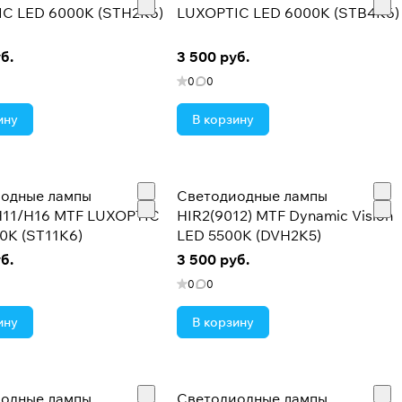
C LED 6000K (STH2K6)
LUXOPTIC LED 6000K (STB4K6)
б.
3 500 руб.
0
0
ину
В корзину
одные лампы
Светодиодные лампы
11/H16 MTF LUXOPTIC
HIR2(9012) MTF Dynamic Vision
0K (ST11K6)
LED 5500K (DVH2K5)
б.
3 500 руб.
0
0
ину
В корзину
одные лампы
Светодиодные лампы