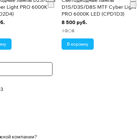
одные лампы D2S/D4S
Светодиодные лампы
er Light PRO 6000K
D1S/D3S/D8S MTF Cyber Light
D2D4)
PRO 6000K LED (CPD1D3)
б.
8 500 руб.
0
0
ину
В корзину
3
ежной компании?