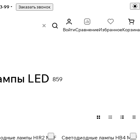
43-99
Заказать звонок
Войти
Сравнение
Избранное
Корзина
ампы LED
859
ампы
Сигнальные лампы
ов
66 товаров
одные лампы HIR2 MTF
Светодиодные лампы HB4 MTF