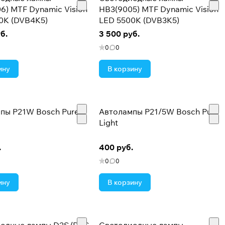
6) MTF Dynamic Vision
HB3(9005) MTF Dynamic Vision
0K (DVB4K5)
LED 5500K (DVB3K5)
б.
3 500 руб.
0
0
ину
В корзину
пы P21W Bosch Pure
Автолампы P21/5W Bosch Pure
Light
.
400 руб.
0
0
ину
В корзину