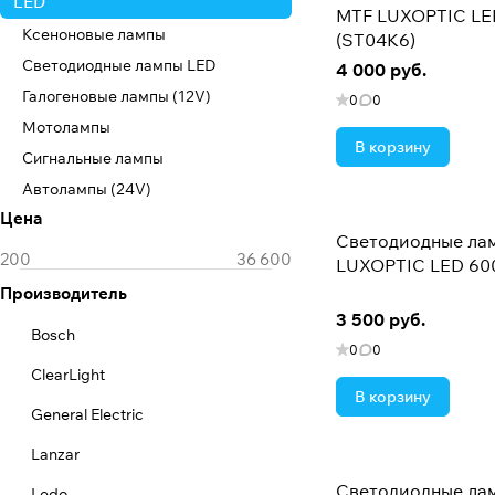
LED
MTF LUXOPTIC LE
Ксеноновые лампы
(ST04K6)
Светодиодные лампы LED
4 000 руб.
Галогеновые лампы (12V)
0
0
Мотолампы
В корзину
Сигнальные лампы
Автолампы (24V)
Цена
Светодиодные ла
LUXOPTIC LED 60
Производитель
3 500 руб.
Bosch
0
0
ClearLight
В корзину
General Electric
Lanzar
Светодиодные ла
Ledo