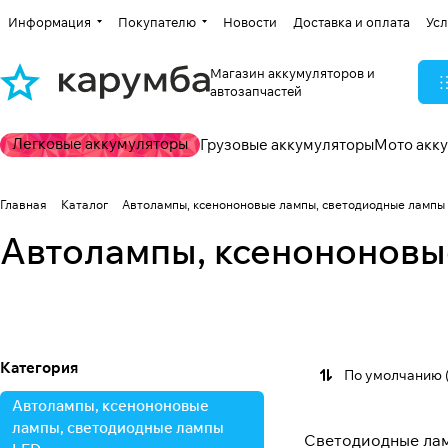
Информация
Покупателю
Новости
Доставка и оплата
Усл
Магазин аккумуляторов и
автозапчастей
Легковые аккумуляторы
Грузовые аккумуляторы
Мото акк
Главная
Каталог
Автолампы, ксенононовые лампы, светодиодные лампы
Светодиодные ла
Автолампы, ксенононовы
Ксеноновые лампы
LED
Автолампы (24V)
134 товара
280 товаров
27 товаров
Категория
По умолчанию 
Автолампы, ксенононовые
лампы, светодиодные лампы
Светодиодные ла