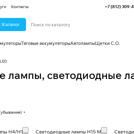
+7 (812) 309-
уги
Контакты
Каталог
умуляторы
Тяговые аккумуляторы
Автолампы
Щетки С.О.
 LED
мпы
е лампы, светодиодные л
Галогеновые лампы (12V)
Мотол
334 товара
30 товар
(убывание)
мпы H4/H19
Светодиодные лампы H15 MTF
Светоди