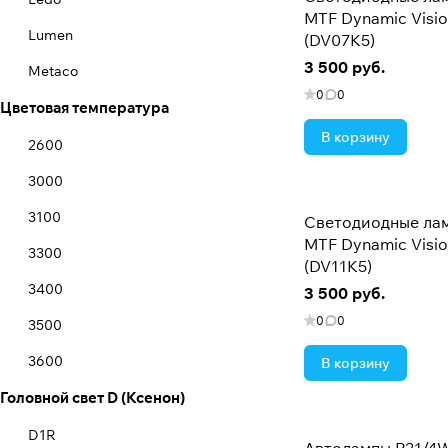
MTF Dynamic Visi
Lumen
(DV07K5)
3 500 руб.
Metaco
0
0
Цветовая температура
MTF
В корзину
Narva
2600
Osram
3000
Philips
3100
Светодиодные ла
MTF Dynamic Visi
PIAA
3300
(DV11K5)
SVS
3400
3 500 руб.
0
0
Valeo
3500
3600
В корзину
Головной свет D (Ксенон)
3700
3900
D1R