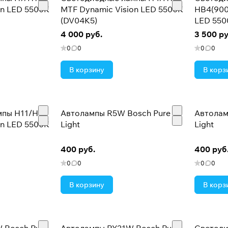
on LED 5500K
MTF Dynamic Vision LED 5500K
HB4(900
(DV04K5)
LED 550
4 000 руб.
3 500 ру
0
0
0
0
В корзину
В корз
мпы H11/H9
Автолампы R5W Bosch Pure
Автолам
on LED 5500K
Light
Light
400 руб.
400 руб
0
0
0
0
В корзину
В корз