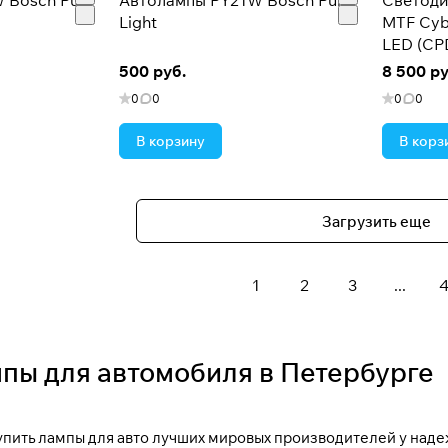
 Bosch Pure
Автолампы PY21W Bosch Pure
Светоди
Light
MTF Cyb
LED (CP
500 руб.
8 500 ру
0
0
0
0
В корзину
В корз
Загрузить еще
1
2
3
...
4
мпы для автомобиля в Петербурге
упить лампы для авто лучших мировых производителей у над