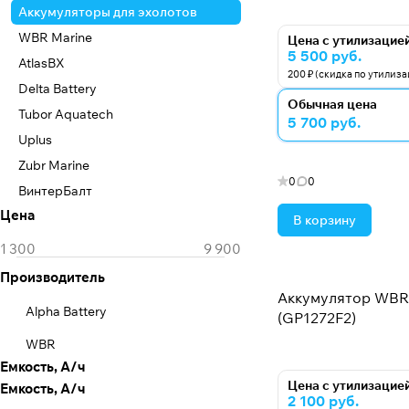
Аккумуляторы для эхолотов
WBR Marine
Цена с утилизацие
5 500 руб.
AtlasBX
200 ₽ (скидка по утилиз
Delta Battery
Обычная цена
Tubor Aquatech
5 700 руб.
Uplus
Zubr Marine
0
0
ВинтерБалт
Цена
В корзину
Производитель
Аккумулятор WBR 
Alpha Battery
(GP1272F2)
WBR
Емкость, А/ч
Цена с утилизацие
Емкость, А/ч
2 100 руб.