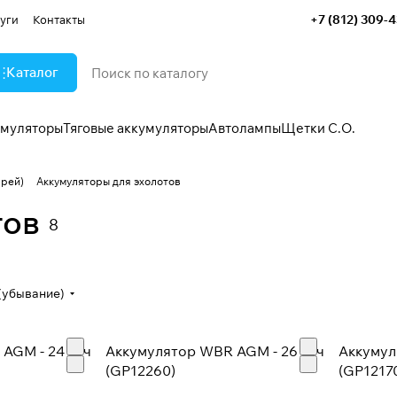
+7 (812) 309-
уги
Контакты
Каталог
умуляторы
Тяговые аккумуляторы
Автолампы
Щетки С.О.
арей)
Аккумуляторы для эхолотов
тов
8
(убывание)
AGM - 24 А/ч
Аккумулятор WBR AGM - 26 А/ч
Аккумул
(GP12260)
(GP1217