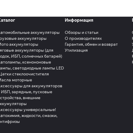
Каталог
Информация
Автомобильные аккумуляторы
Обзоры и статьи
рузовые аккумуляторы
О производителях
Мото аккумуляторы
Гарантия, обмен и возврат
яговые аккумуляторы (для
Утилизация
одок, ИБП, солнечных батарей)
втолампы, ксенононовые
ампы, светодиодные лампы LED
етки стеклоочистителя
Масла моторные
ксессуары для аккумуляторов
 ИБП, зарядные, пусковые
стройства, внешние
аккумуляторы
ксессуары универсальные!
втохимия, жидкости, смазки,
антифризы