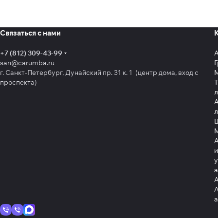
Связаться с нами
+7 (812) 309-43-99
san@carumba.ru
Г
г. Санкт-Петербург, Дунайский пр. 31 к. 1 (центр дома, вход с
проспекта)
Т
л
А
л
Щ
А
и
у
А
А