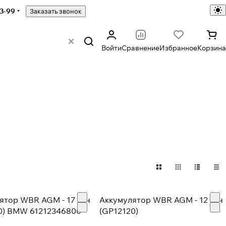
43-99
Заказать звонок
Войти
Сравнение
Избранное
Корзина
ятор WBR AGM - 17 А/ч
Аккумулятор WBR AGM - 12 А/ч
0) BMW 61212346800
(GP12120)