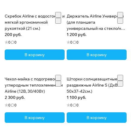
Скребок Airline с водосгоном и
Держатель Airline Универсал
мягкой эргономичной
(для планшета
рукояткой (21 см.)
универсальный на стекло/на
200 руб.
кресло)
1 200 руб.
0
0
0
0
В корзину
В корзину
Чехол-майка с подогревом с
Шторки солнцезащитные
углеродным теплоэлементом
раздвижные Airline S (ДхВ:
Airline (12В, 30/40Вт)
50х37-42см.)
2 300 руб.
1 100 руб.
0
0
0
0
В корзину
В корзину