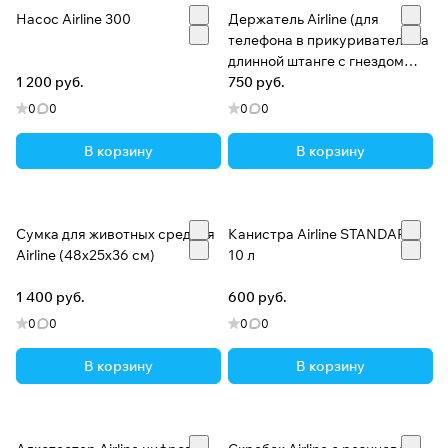
Насос Airline 300
Держатель Airline (для
телефона в прикуриватель на
длинной штанге с гнездом
1 200 руб.
прикуривателя и 2хUSB)
750 руб.
0
0
0
0
В корзину
В корзину
Сумка для животных средняя
Канистра Airline STANDARD
Airline (48х25х36 см)
10 л
1 400 руб.
600 руб.
0
0
0
0
В корзину
В корзину