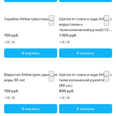
Скребок Airline треугольный
Щетка от снега и льда Airline с
водосгоном и
телескопической ручкой (120
100 руб.
см.)
1 000 руб.
0
0
0
0
В корзину
В корзину
Водосгон Airline (для удаления
Щетка от снега и льда Airline с
воды 30 см)
телескопической рукояткой
(88 см.)
100 руб.
800 руб.
0
0
0
0
В корзину
В корзину