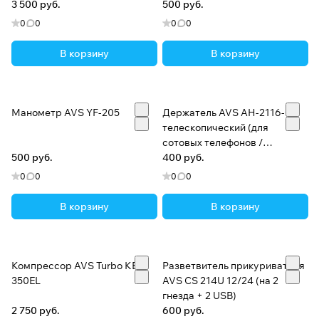
3 500 руб.
500 руб.
0
0
0
0
В корзину
В корзину
Манометр AVS YF-205
Держатель AVS АН-2116-C
телескопический (для
сотовых телефонов /
500 руб.
КПК/GPS)
400 руб.
0
0
0
0
В корзину
В корзину
Компрессор AVS Turbo KE
Разветвитель прикуривателя
350EL
AVS CS 214U 12/24 (на 2
гнезда + 2 USB)
2 750 руб.
600 руб.