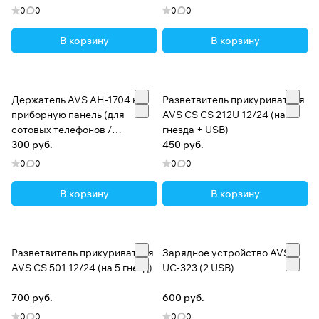
0
0
0
0
В корзину
В корзину
Держатель AVS AH-1704 на
Разветвитель прикуривателя
приборную панель (для
AVS CS CS 212U 12/24 (на 2
сотовых телефонов /
гнезда + USB)
КПК/GPS)
300 руб.
450 руб.
0
0
0
0
В корзину
В корзину
Разветвитель прикуривателя
Зарядное устройство AVS
AVS CS 501 12/24 (на 5 гнезд)
UC-323 (2 USB)
700 руб.
600 руб.
0
0
0
0