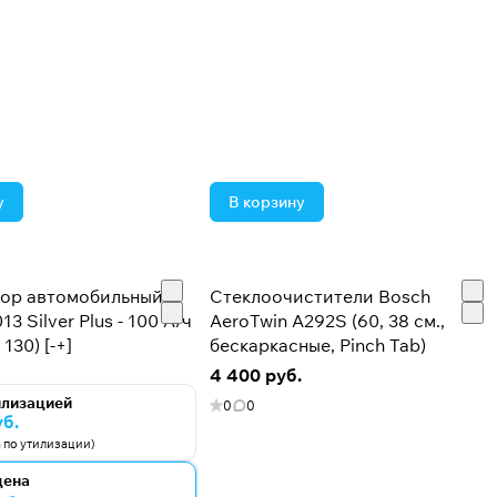
у
В корзину
тор автомобильный
Стеклоочистители Bosch
13 Silver Plus - 100 А/ч
AeroTwin A292S (60, 38 см.,
130) [-+]
бескаркасные, Pinch Tab)
4 400 руб.
илизацией
0
0
уб.
а по утилизации)
цена