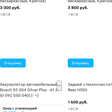
бескаркасные, Крючок)
бескаркасные, Крючок
3 000 руб.
3 800 руб.
0
0
0
0
В корзину
В корзину
Аккумулятор автомобильный
Задний стеклоочистит
Bosch S5 004 Silver Plus - 61 А/ч
Rear H550
(0 092 S50 040) [- +]
1 600 руб.
Цена с утилизацией
0
0