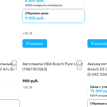
8 600 руб.
400 ₽ (скидка по утилизации)
Обычная цена
9 000 руб.
0
0
В корзину
В корзин
ильный
Автолампа HB4 Bosch Pure Light
Аккумуля
0 А/ч (0
(1987301063)
Bosch S5 0
(0 092 S50 
900 руб.
Цена с ут
0
0
19 200 р
800 ₽ (скидк
Обычная 