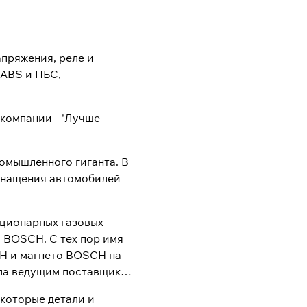
апряжения, реле и
 ABS и ПБС,
компании - "Лучше
ромышленного гиганта. В
оснащения автомобилей
тационарных газовых
о BOSCH. С тех пор имя
CH и магнето BOSCH на
ала ведущим поставщиком
которые детали и