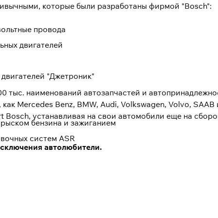
ивычными, которые были разработаны фирмой "Bosch":
овольтные провода
льных двигателей
х двигателей "Джетроник"
0 тыс. наименований автозапчастей и автопринадлежно
как Mercedes Benz, BMW, Audi, Volkswagen, Volvo, SAAB 
t Bosch, устанавливая на свои автомобили еще на сбор
впрыском бензина и зажиганием
совочных систем ASR
 исключения автолюбители.
плива
DR