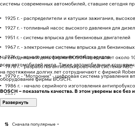
системы современных автомобилей, ставшие сегодня пр
1925 г. - распределители и катушки зажигания, высок
1927 г. - топливный насос высокого давления для дизе
1951 г. - системы впрыска для бензиновых двигателей
1967 г. - электронные системы впрыска для бензиновы
1976 г. - начало изготовления лямбда-зондов
На сегодняшний день фирма BOSCH предлагает около 10
всех автомобилей мира. Такие автомобильные концерны, 
1978 г. - разработка антиблокировочной системы АВС
на протяжении долгих лет сотрудничают с фирмой Rober
1979 г. - "Мотроник" - цифровая система управления 
оборудование фирмы BOSCH.
1986 г. - начало серийного изготовления антипробук
BOSCH – показатель качества. В этом уверены все без
1986 г. - система электронного впрыска дизельного то
1995 г. - система регулировки динамики автомобиля F
Сначала популярные