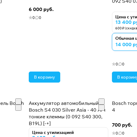
)
092 S40 07
6 000 руб.
Цена с ут
0
0
13 400 р
600 ₽ (скидк
Обычная 
14 000 р
0
0
В корзину
В корзин
ель Bosch
Аккумулятор автомобильный
Bosch тор
Bosch S4 030 Silver Asia - 40 А/ч
4
тонкие клеммы (0 092 S40 300,
B19L) [-+]
700 руб.
Цена с утилизацией
0
0