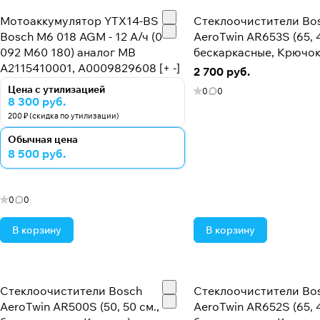
Мотоаккумулятор YTX14-BS
Стеклоочистители Bo
Bosch M6 018 AGM - 12 А/ч (0
AeroTwin AR653S (65, 4
092 M60 180) аналог MB
бескаркасные, Крючок
A2115410001, А0009829608 [+ -]
2 700 руб.
Цена с утилизацией
0
0
8 300 руб.
200 ₽ (скидка по утилизации)
Обычная цена
8 500 руб.
0
0
В корзину
В корзину
Стеклоочистители Bosch
Стеклоочистители Bo
AeroTwin AR500S (50, 50 см.,
AeroTwin AR652S (65, 4