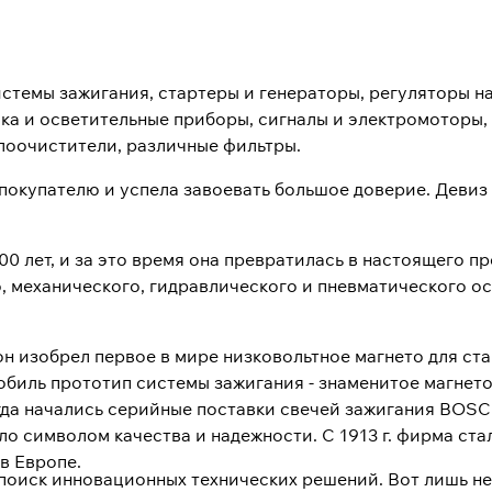
стемы зажигания, стартеры и генераторы, регуляторы н
ка и осветительные приборы, сигналы и электромоторы,
лоочистители, различные фильтры.
купателю и успела завоевать большое доверие. Девиз 
0 лет, и за это время она превратилась в настоящего п
о, механического, гидравлического и пневматического 
 он изобрел первое в мире низковольтное магнето для с
мобиль прототип системы зажигания - знаменитое магнет
когда начались серийные поставки свечей зажигания BOS
о символом качества и надежности. С 1913 г. фирма ст
в Европе.
оиск инновационных технических решений. Вот лишь не