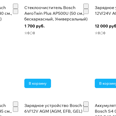
sch
Стеклоочиститель Bosch
Зарядное 
0 см.,
AeroTwin Plus AP500U (50 см.,
12V/24V A
)
бескаркасный, Универсальный)
1 700 руб.
12 000 руб
0
0
0
0
В корзину
В корзин
sch
Зарядное устройство Bosch C3
Аккумуля
5 см.,
6V/12V AGM (AGM, EFB, GEL)
Bosch S4 00