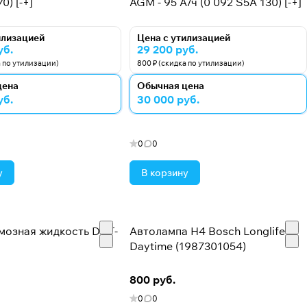
0) [-+]
AGM - 95 А/ч (0 092 S5A 130) [-+]
илизацией
Цена с утилизацией
уб.
29 200 руб.
а по утилизации)
800 ₽ (скидка по утилизации)
цена
Обычная цена
уб.
30 000 руб.
0
0
у
В корзину
мозная жидкость DOT-
Автолампа H4 Bosch Longlife
Daytime (1987301054)
800 руб.
0
0