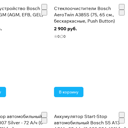
устройство Bosch C7
Стеклоочистители Bosch
GM (AGM, EFB, GEL)
AeroTwin A385S (75, 65 см.,
бескаркасные, Push Button)
.
2 900 руб.
0
0
у
В корзину
тор автомобильный
Аккумулятор Start-Stop
7 Silver - 72 А/ч (0
автомобильный Bosch S5 A13