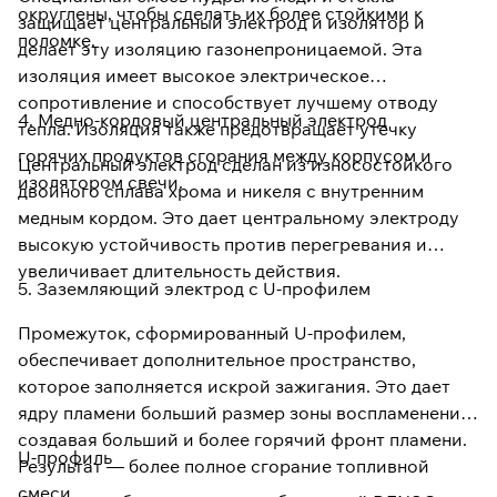
округлены, чтобы сделать их более стойкими к
защищает центральный электрод и изолятор и
поломке.
делает эту изоляцию газонепроницаемой. Эта
изоляция имеет высокое электрическое
сопротивление и способствует лучшему отводу
4. Медно-кордовый центральный электрод
тепла. Изоляция также предотвращает утечку
горячих продуктов сгорания между корпусом и
Центральный электрод сделан из износостойкого
изолятором свечи.
двойного сплава хрома и никеля с внутренним
медным кордом. Это дает центральному электроду
высокую устойчивость против перегревания и
увеличивает длительность действия.
5. Заземляющий электрод с U-профилем
Промежуток, сформированный U-профилем,
обеспечивает дополнительное пространство,
которое заполняется искрой зажигания. Это дает
ядру пламени больший размер зоны воспламенения,
создавая больший и более горячий фронт пламени.
U-профиль
Результат — более полное сгорание топливной
смеси.