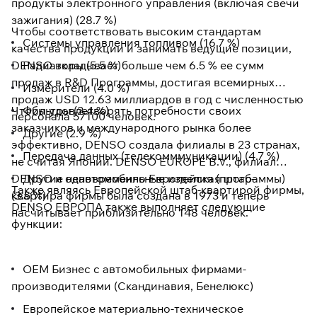
продукты электронного управления (включая свечи
зажигания) (28.7 %)
Чтобы соответствовать высоким стандартам
Системы управления топливом (16.7 %)
качества продукции и занимать ведущие позиции,
DENSO вкладывает больше чем 6.5 % ее сумм
Радиаторы (5.5 %)
продаж в R&D Программы, достигая всемирных
Измерители (4.0 %)
продаж USD 12.63 миллиардов в год с численностью
Чтобы удовлетворять потребности своих
Фильтры (2.4 %)
персонала 57100 человек.
заказчиков и международного рынка более
Другие (2.9 %)
эффективно, DENSO создала филиалы в 23 странах,
Передача данных (телекомммуникации) (4.7 %)
не считая Японии. DENSO EUROPE B.V., филиал
DENSO и одновременно Европейская штаб-
Другие неавтомобильные изделия (программы)
Также являясь Европейской штаб-квартирой фирмы,
(3.5 %)
квартира фирмы была создана в 1973 и теперь
DENSO ЕВРОПА также выполняет следующие
насчитывает приблизительно 148 человек.
функции:
OEM Бизнес с автомобильных фирмами-
производителями (Скандинавия, Бенелюкс)
Европейское материально-техническое