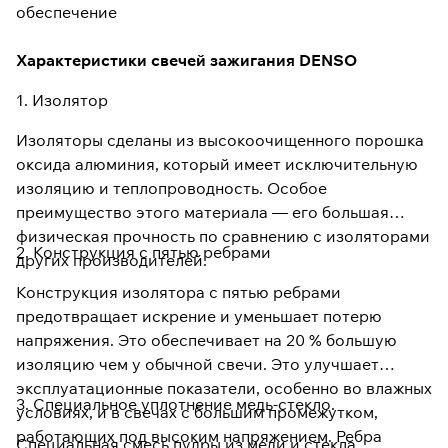
обеспечение
Характеристики свечей зажигания DENSO
1. Изолятор
Изоляторы сделаны из высокоочищенного порошка
оксида алюминия, который имеет исключительную
изоляцию и теплопроводность. Особое
преимущество этого материала — его большая
физическая прочность по сравнению с изоляторами
2. Конструкция с пятью ребрами
других производителей.
Конструкция изолятора с пятью ребрами
предотвращает искрение и уменьшает потерю
напряжения. Это обеспечивает на 20 % большую
изоляцию чем у обычной свечи. Это улучшает
эксплуатационные показатели, особенно во влажных
3. Специальное уплотнение медь-стекло.
условиях, и в свечах с большим промежутком,
работающих под высоким напряжением. Ребра
Специальная смесь пудры из меди и стекла