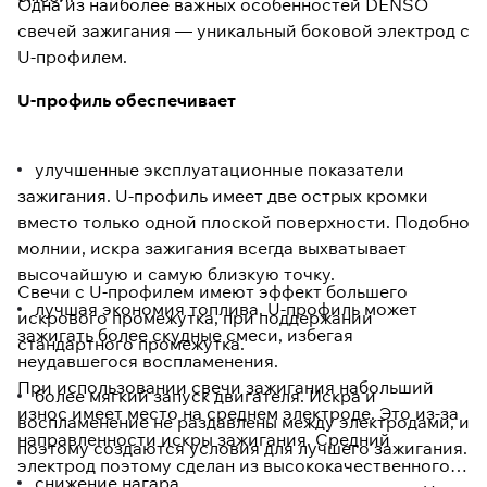
Одна из наиболее важных особенностей DENSO
свечей зажигания — уникальный боковой электрод с
U-профилем.
U-профиль обеспечивает
улучшенные эксплуатационные показатели
зажигания. U-профиль имеет две острых кромки
вместо только одной плоской поверхности. Подобно
молнии, искра зажигания всегда выхватывает
высочайшую и самую близкую точку.
Свечи с U-профилем имеют эффект большего
лучшая экономия топлива. U-профиль может
искрового промежутка, при поддержании
зажигать более скудные смеси, избегая
стандартного промежутка.
неудавшегося воспламенения.
При использовании свечи зажигания набольший
более мягкий запуск двигателя. Искра и
износ имеет место на среднем электроде. Это из-за
воспламенение не раздавлены между электродами, и
направленности искры зажигания. Средний
поэтому создаются условия для лучшего зажигания.
электрод поэтому сделан из высококачественного
снижение нагара