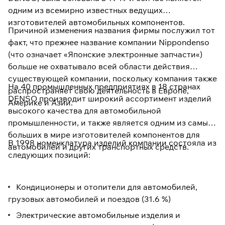
одним из всемирно известных ведущих
изготовителей автомобильных компонентов.
Причиной изменения названия фирмы послужил тот
факт, что прежнее название компании Nippondenso
(что означает «Японские электронные запчасти«)
больше не охватывало всей области действия
существующей компании, поскольку компания также
На 40 промышленных предприятиях в 18 странах
распространяет свою деятельность в Европе,
DENSO производит широкий ассортимент изделий
Америке и Азии.
высокого качества для автомобильной
промышленности, и также является одним из самых
больших в мире изготовителей компонентов для
В 1998 номенклатура изделий компании состояла из
автомобилей и других транспортных средств.
следующих позиций:
Кондиционеры и отопители для автомобилей,
грузовых автомобилей и поездов (31.6 %)
Электрические автомобильные изделия и