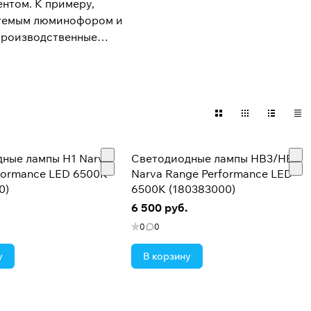
ентом. К примеру,
ьзуемым люминофором и
 производственные
нию клиентов со
ы.
ные лампы H1 Narva
Светодиодные лампы HB3/HB4
formance LED 6500K
Narva Range Performance LED
0)
6500K (180383000)
6 500 руб.
0
0
у
В корзину