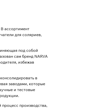
 В ассортимент
учатели для соляриев,
единяющая под собой
разован сам бренд NARVA
водителя, избежав
 консолидировать в
ивая заводами, которые
аучные и тестовые
родукции.
й процесс производства,