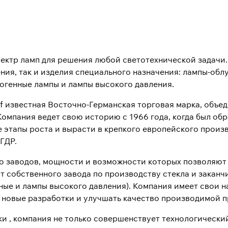
ектр ламп для решения любой светотехнической задачи.
ния, так и изделия специального назначения: лампы-обл
огенные лампы и лампы высокого давления.
rf известная Восточно-Германская торговая марка, объ
Компания ведет свою историю с 1966 года, когда был об
 этапы роста и вырасти в крепкого европейского произ
ГДР.
ко заводов, мощности и возможности которых позволяют
т собственного завода по производству стекла и заканч
ые и лампы высокого давления). Компания имеет свои н
 новые разработки и улучшать качество производимой п
ки , компания не только совершенствует технологически