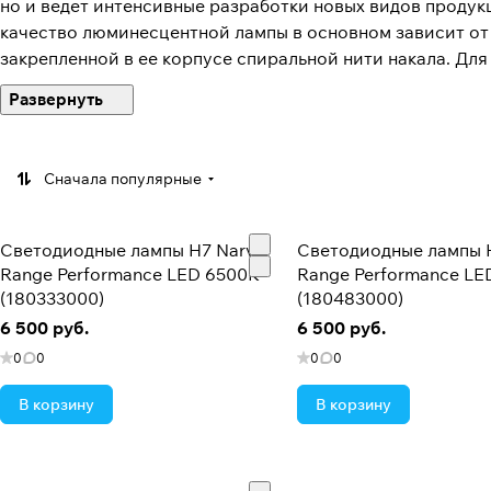
но и ведет интенсивные разработки новых видов продук
качество люминесцентной лампы в основном зависит о
закрепленной в ее корпусе спиральной нити накала. Д
технологии, обеспечивающие как эффективное нанесени
специально заданными свойствами цвета, так и высокоа
Сначала популярные
Светодиодные лампы H7 Narva
Светодиодные лампы 
Range Performance LED 6500K
Range Performance LE
(180333000)
(180483000)
6 500 руб.
6 500 руб.
0
0
0
0
В корзину
В корзину