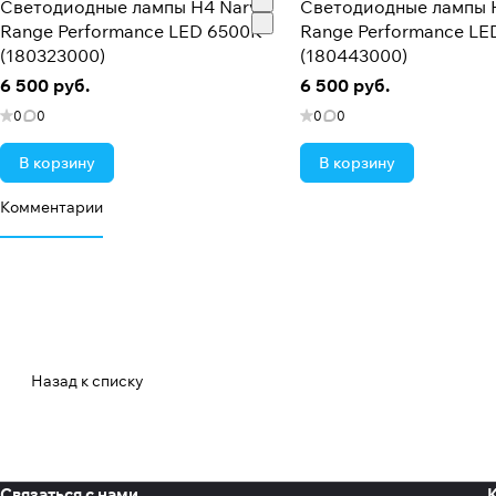
Светодиодные лампы H4 Narva
Светодиодные лампы 
Range Performance LED 6500K
Range Performance LE
(180323000)
(180443000)
6 500 руб.
6 500 руб.
0
0
0
0
В корзину
В корзину
Комментарии
Назад к списку
Связаться с нами