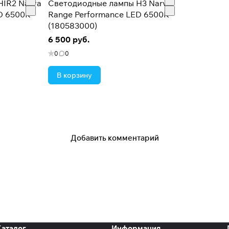
HIR2 Narva
Светодиодные лампы H3 Narva
D 6500K
Range Performance LED 6500K
(180583000)
6 500 руб.
0
0
В корзину
Добавить комментарий
Каталог
Информация