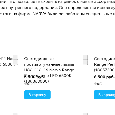
ции, что позволяет выходить на рынок с новым ассортим
т ее внутреннего содержания. Оно определяется испол
ля этого на фирме NARVA были разработаны специальные
е на трубки ламп люминофора, разработанного по жела
втоматизированное и точное изготовление корпуса ламп
H11 Narva
Светодиодные
Светодиод
D 6500K
противотуманные лампы
Range Per
H8/H11/H16 Narva Range
(18057300
Performance LED 6500K
5 500 руб.
6 500 руб.
(180363000)
0
0
0
0
В корзину
В корзин