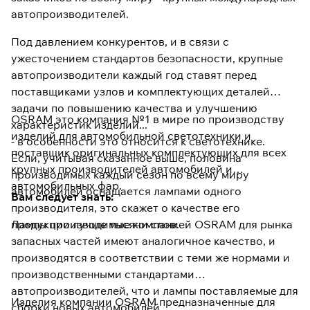
автопроизводителей.
Под давлением конкурентов, и в связи с
ужесточением стандартов безопасности, крупные
автопроизводители каждый год ставят перед
поставщиками узлов и комплектующих деталей
задачи по повышению качества и улучшению
OSRAM это компания №1 в мире по производству
характеристик изделий...
изделий для автомобильной светотехники и
- в особенности это относится к светотехнике.
поставщик оригинальных комплектующих для всех
Если, учитывая сказанное выше, половина
крупных производителей автомобилей и
производимых каждый сезон по всему миру
автомобильных фар.
автомобилей оснащается лампами одного
Вам следует знать:
производителя, это скажет о качестве его
продукции лучше тысячи слов.
Лампы производимые компанией OSRAM для рынка
запасных частей имеют аналогичное качество, и
производятся в соответствии с теми же нормами и
производственными стандартами
автопроизводителей, что и лампы поставляемые для
Изделия компании OSRAM предназначенные для
сборки новых автомобилей