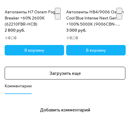
Автолампы H7 Osram Fog
Автолампы HB4/9006 Osram
Breaker +60% 2600K
Cool Blue Intense Next Gen
(62210FBR-HCB)
+100% 5000K (9006CBN-
2 800 руб.
HCB)
3 000 руб.
0
0
0
0
В корзину
В корзину
Загрузить еще
Комментарии
Добавить комментарий