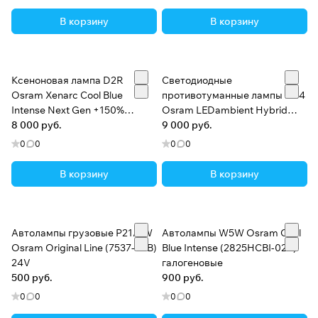
В корзину
В корзину
Ксеноновая лампа D2R
Светодиодные
Osram Xenarc Cool Blue
противотуманные лампы HB4
Intense Next Gen +150%
Osram LEDambient Hybrid
(66250CBN-HCB)
8 000 руб.
Connect (LEDEXT102-04)
9 000 руб.
0
0
0
0
В корзину
В корзину
Автолампы грузовые P21/5W
Автолампы W5W Osram Cool
Osram Original Line (7537-02B)
Blue Intense (2825HCBI-02B)
24V
галогеновые
500 руб.
900 руб.
0
0
0
0