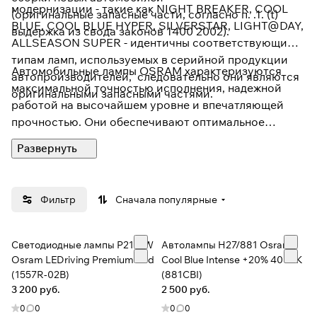
модернизации - такие как NIGHT BREAKER, COOL
(оригинальные запасные части, согласно п. .1. (t)
BLUE, COOL BLUE HYPER, SILVERSTAR, LIGHT@DAY,
выдержка из свода законов 1400 2002).
ALLSEASON SUPER - идентичны соответствующим
типам ламп, используемых в серийной продукции
Автомобильные лампы OSRAM характеризуются
автопроизводителей, следовательно они являются
максимальной точностью исполнения, надежной
оригинальными запасными частями.
работой на высочайшем уровне и впечатляющей
прочностью. Они обеспечивают оптимальное
освещение дороги, не ослепляя водителей
встречного потока, и этим гарантируют высокий
уровень безопасности. Все лампы отвечают
требованиям, предъявляемым к качеству
Фильтр
Сначала популярные
автомобильными производителями, и их качество
является даже выше норм европейских стандартов.
На лампы OSRAM можно всегда положиться.
Светодиодные лампы P21/5W
Автолампы H27/881 Osram
Osram LEDriving Premium Red
Cool Blue Intense +20% 4000K
(1557R-02B)
(881CBI)
3 200 руб.
2 500 руб.
0
0
0
0