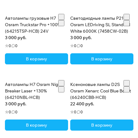
Автолампы грузовые H7
Светодиодные лампы P21W
Osram Truckstar Pro +100%
Osram LEDriving SL Standard
(64215TSP-HCB) 24V
White 6000K (7458CW-02B)
3 000 руб.
3 000 руб.
0
0
0
0
В корзину
В корзину
Автолампы H7 Osram Night
Ксеноновые лампы D2S
Breaker Laser +130%
Osram Xenarc Cool Blue Boost
(64210NBL-HCB)
(66240CBB-HCB)
3 000 руб.
22 400 руб.
0
0
0
0
В корзину
В корзину