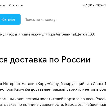
+7 (812) 309-
уги
Контакты
Каталог
умуляторы
Тяговые аккумуляторы
Автолампы
Щетки С.О.
ся доставка по России
да Интернет-магазин Карумба.ру, базирующийся в Санкт-
 ноября Карумба доставляет заказы своих клиентов в бо
громным количеством посетителей портала со всей Росс
ать заказ по причине удаленности. Выход был найден: м