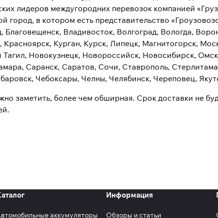
ских лидеров междугородних перевозок компанией «Груз
й город, в котором есть представительство «Гроузовозоф
, Благовещенск, Владивосток, Волгоград, Вологда, Ворон
, Красноярск, Курган, Курск, Липецк, Магнитогорск, Мо
 Тагил, Новокузнецк, Новороссийск, Новосибирск, Омск,
амара, Саранск, Саратов, Сочи, Ставрополь, Стерлитамак,
абаровск, Чебоксары, Челны, Челябинск, Череповец, Якут
жно заметить, более чем обширная. Срок доставки не буд
ей.
Каталог
Информация
Автомобильные аккумуляторы
Обзоры и статьи