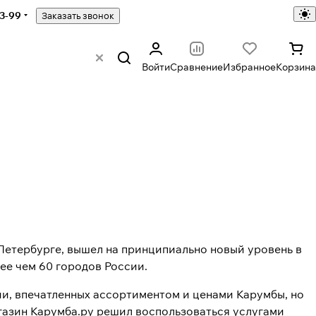
43-99
Заказать звонок
Войти
Сравнение
Избранное
Корзина
Петербурге, вышел на принципиально новый уровень в
лее чем 60 городов России.
ии, впечатленных ассортиментом и ценами Карумбы, но
агазин Карумба.ру решил воспользоваться услугами