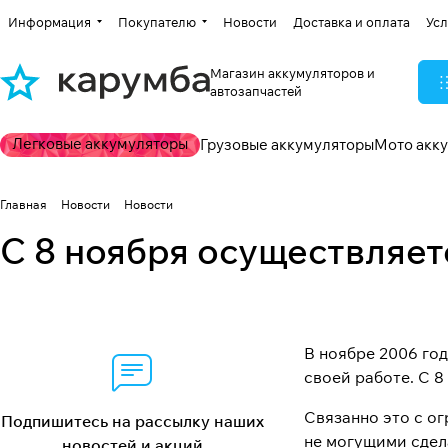
Информация
Покупателю
Новости
Доставка и оплата
Усл
Магазин аккумуляторов и
автозапчастей
Легковые аккумуляторы
Грузовые аккумуляторы
Мото акк
Главная
Новости
Новости
С 8 ноября осуществляет
В ноябре 2006 го
своей работе. С 8
Связанно это с о
Подпишитесь на рассылку наших
не могущими сдел
новостей и акций