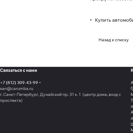
Купить автомоби
Назад к списку
Связаться с нами
+7 (812) 309-43-99
san@carumba.ru
Г
г. Санкт-Петербург, Дунайский пр. 31 к. 1 (центр дома, вход с
проспекта)
Т
л
А
л
Щ