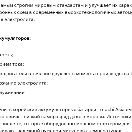
самым строгим мировым стандартам и улучшает их хара
тронных схем в современных высокотехнологичных автом
е электролита.
кумуляторов:
ость;
рием тока;
к двигателя в течение двух лет с момента производства 
ржание электролита;
луживание.
упить корейские аккумуляторные батареи Totachi Asia е
условиях – низкий саморазряд даже в морозы. Источники
м числе те, которые оборудованы мощным стартером для 
чивают надежный пуск при минусовых температурах. .