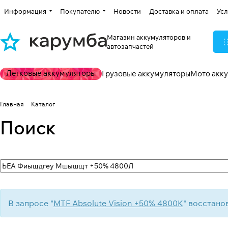
Информация
Покупателю
Новости
Доставка и оплата
Усл
Магазин аккумуляторов и
автозапчастей
Легковые аккумуляторы
Грузовые аккумуляторы
Мото акк
Главная
Каталог
Поиск
В запросе "
MTF Absolute Vision +50% 4800K
" восстано