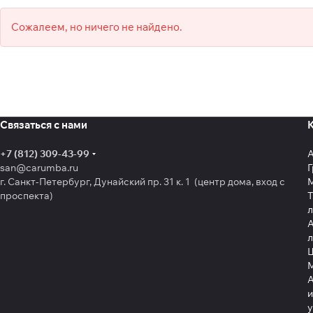
Сожалеем, но ничего не найдено.
Связаться с нами
+7 (812) 309-43-99
san@carumba.ru
Г
г. Санкт-Петербург, Дунайский пр. 31 к. 1 (центр дома, вход с
проспекта)
Т
л
А
л
Щ
А
и
у