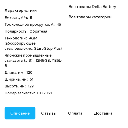
Все товары Delta Battery
Характеристики
Все товары категории
Емкость, А/ч
:
5
Ток холодной прокрутки, А
:
45
Полярность
:
Обратная
Технологии
:
AGM
(абсорбирующее
стекловолокно, Start-Stop Plus)
Японские промышленные
стандарты (JIS)
:
12N5-3B, YB5L-
B
Длина, мм
:
120
Ширина, мм
:
61
Высота, мм
:
129
Номер запчасти
:
CT1205.1
Описание
Отзывы
Оплата
Доставка