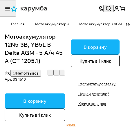
Главная
Мото аккумуляторы
Мото аккумуляторы AGM
Мо
Мотоаккумулятор
12N5-3B, YB5L-B
В корзину
Delta AGM - 5 А/ч 45
А (CT 1205.1)
Купить в 1 клик
0
Нет отзывов
Арт.
334610
Рассчитать доставку
Нашли дешевле?
В корзину
Хочу в подарок
Купить в 1 клик