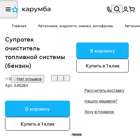
Главная
Автохимия, жидкости, смазки, антифризы
Автохим
Супротек
очиститель
В корзину
топливной системы
(бензин)
Купить в 1 клик
0
Нет отзывов
Арт.
345283
Рассчитать доставку
Нашли дешевле?
В корзину
Хочу в подарок
Купить в 1 клик