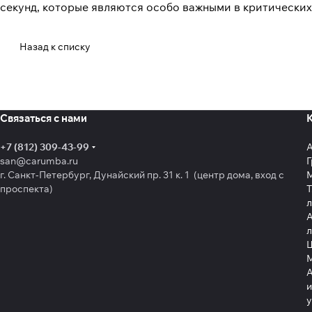
секунд, которые являются особо важными в критических
Назад к списку
Связаться с нами
+7 (812) 309-43-99
san@carumba.ru
Г
г. Санкт-Петербург, Дунайский пр. 31 к. 1 (центр дома, вход с
проспекта)
Т
л
А
л
Щ
А
и
у