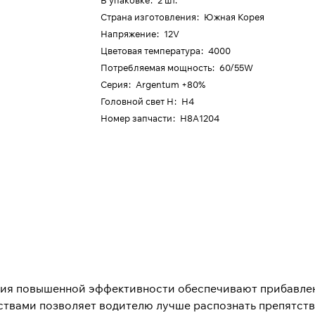
В упаковке
:
2 шт.
Страна изготовления
:
Южная Корея
Напряжение
:
12V
Цветовая температура
:
4000
Потребляемая мощность
:
60/55W
Серия
:
Argentum +80%
Головной свет H
:
H4
Номер запчасти
:
H8A1204
ия повышенной эффективности обеспечивают прибавлени
йствами позволяет водителю лучше распознать препятств