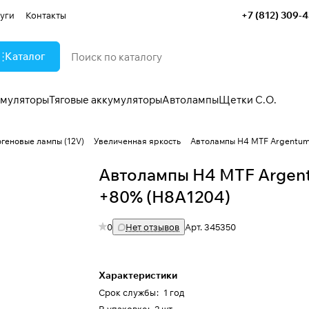
+7 (812) 309-
уги
Контакты
Каталог
умуляторы
Тяговые аккумуляторы
Автолампы
Щетки С.О.
огеновые лампы (12V)
Увеличенная яркость
Автолампы H4 MTF Argentum
Автолампы H4 MTF Argen
+80% (H8A1204)
0
Нет отзывов
Арт.
345350
Характеристики
Срок службы
:
1 год