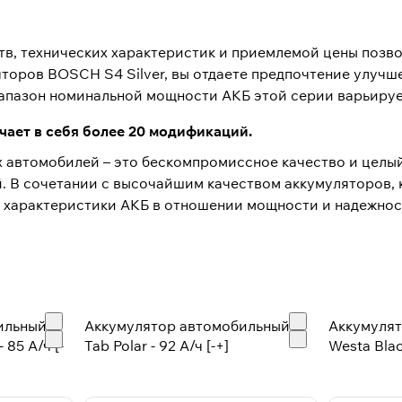
тв, технических характеристик и приемлемой цены позв
яторов BOSCH S4 Silver, вы отдаете предпочтение улуч
апазон номинальной мощности АКБ этой серии варьируетс
ает в себя более 20 модификаций.
 автомобилей – это бескомпромиссное качество и целы
. В сочетании с высочайшим качеством аккумуляторов
 характеристики АКБ в отношении мощности и надежнос
ильный
Аккумулятор автомобильный
Аккумуля
 85 А/ч [-
Tab Polar - 92 А/ч [-+]
Westa Blac