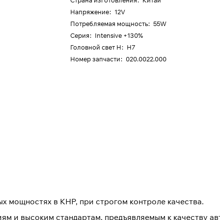
Страна изготовления
:
Китай
Напряжение
:
12V
Потребляемая мощность
:
55W
Серия
:
Intensive +130%
Головной свет H
:
H7
Номер запчасти
:
020.0022.000
х мощностях в КНР, при строгом контроле качества.
ям и высоким стандартам, предъявляемым к качеству ав