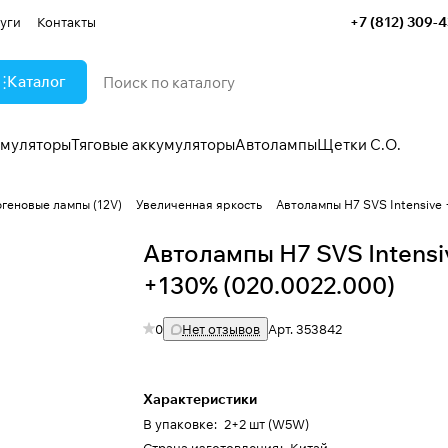
+7 (812) 309-
уги
Контакты
Каталог
умуляторы
Тяговые аккумуляторы
Автолампы
Щетки С.О.
огеновые лампы (12V)
Увеличенная яркость
Автолампы H7 SVS Intensive
Автолампы H7 SVS Intensi
+130% (020.0022.000)
0
Нет отзывов
Арт.
353842
Характеристики
В упаковке
:
2+2 шт (W5W)