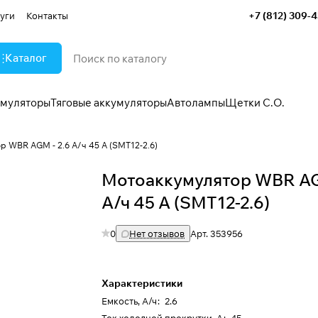
+7 (812) 309-
уги
Контакты
Каталог
умуляторы
Тяговые аккумуляторы
Автолампы
Щетки С.О.
 WBR AGM - 2.6 А/ч 45 А (SMT12-2.6)
Мотоаккумулятор WBR AG
А/ч 45 А (SMT12-2.6)
0
Нет отзывов
Арт.
353956
Характеристики
Емкость, А/ч
:
2.6