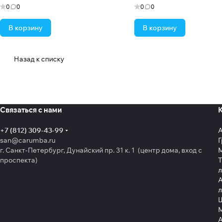
0
0
0
0
В корзину
В корзину
Назад к списку
Связаться с нами
+7 (812) 309-43-99
san@carumba.ru
Г
г. Санкт-Петербург, Дунайский пр. 31 к. 1 (центр дома, вход с
проспекта)
Т
л
А
л
Щ
А