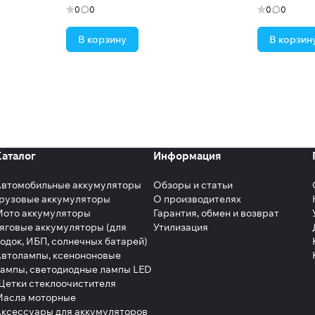
0
0
0
0
В корзину
В корзин
Каталог
Информация
Автомобильные аккумуляторы
Обзоры и статьи
рузовые аккумуляторы
О производителях
Мото аккумуляторы
Гарантия, обмен и возврат
яговые аккумуляторы (для
Утилизация
одок, ИБП, солнечных батарей)
втолампы, ксенононовые
ампы, светодиодные лампы LED
етки стеклоочистителя
Масла моторные
ксессуары для аккумуляторов