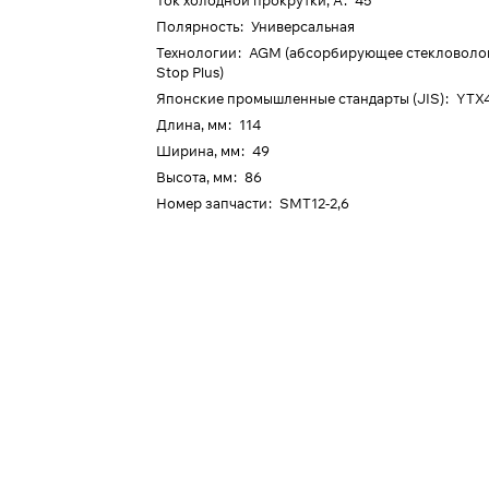
Ток холодной прокрутки, А
:
45
Полярность
:
Универсальная
Технологии
:
AGM (абсорбирующее стекловолокн
Stop Plus)
Японские промышленные стандарты (JIS)
:
YTX
Длина, мм
:
114
Ширина, мм
:
49
Высота, мм
:
86
Номер запчасти
:
SMT12-2,6