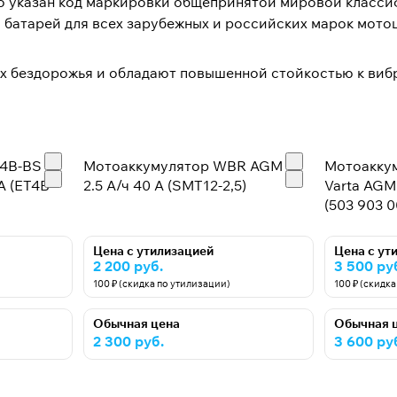
го указан код маркировки общепринятой мировой класси
батарей для всех зарубежных и российских марок мотоц
х бездорожья и обладают повышенной стойкостью к виб
X4B-BS
Мотоаккумулятор WBR AGM -
Мотоакку
А (ET4B-
2.5 А/ч 40 А (SMT12-2,5)
Varta AGM 
(503 903 0
Цена с утилизацией
Цена с ут
2 200 руб.
3 500 ру
100 ₽ (скидка по утилизации)
100 ₽ (скидк
Обычная цена
Обычная 
2 300 руб.
3 600 ру