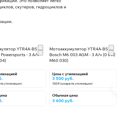
фикации. Это позволяет легко
иклов, скутеров, гидроциклов и
рации.
мулятор YTR4A-BS
Мотоаккумулятор YTR4A-BS
Powersports - 3 А/ч
Bosch M6 003 AGM - 3 А/ч (0 092
04)
M60 030)
илизацией
Цена с утилизацией
б.
3 500 руб.
а по утилизации)
100 ₽ (скидка по утилизации)
цена
Обычная цена
б.
3 600 руб.