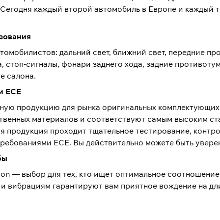
 Сегодня каждый второй автомобиль в Европе и каждый 
ьзования
втомобилистов: дальний свет, ближний свет, передние п
а, стоп-сигналы, фонари заднего хода, задние противот
е салона.
и ECE
льную продукцию для рынка оригинальных комплектующи
твенных материалов и соответствуют самым высоким ст
я продукция проходит тщательное тестирование, контро
ребованиями ECE. Вы действительно можете быть уверен
бы
ion — выбор для тех, кто ищет оптимальное соотношение
 и вибрациям гарантируют вам приятное вождение на дл