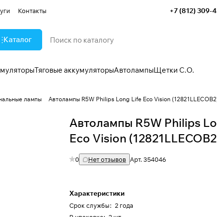
+7 (812) 309-
уги
Контакты
Каталог
умуляторы
Тяговые аккумуляторы
Автолампы
Щетки С.О.
нальные лампы
Автолампы R5W Philips Long Life Eco Vision (12821LLECOB2
Автолампы R5W Philips Lo
Eco Vision (12821LLECOB2
0
Нет отзывов
Арт.
354046
Характеристики
Срок службы
:
2 года