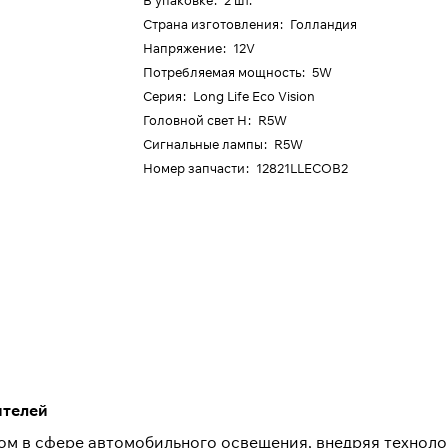
В упаковке
:
2 шт.
Страна изготовления
:
Голландия
Напряжение
:
12V
Потребляемая мощность
:
5W
Серия
:
Long Life Eco Vision
Головной свет H
:
R5W
Сигнальные лампы
:
R5W
Номер запчасти
:
12821LLECOB2
ителей
ером в сфере автомобильного освещения, внедряя технол