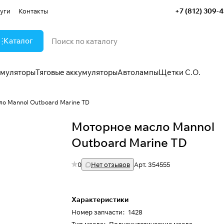
+7 (812) 309-
уги
Контакты
Каталог
умуляторы
Тяговые аккумуляторы
Автолампы
Щетки С.О.
ло Mannol Outboard Marine TD
Моторное масло Mannol
Outboard Marine TD
0
Нет отзывов
Арт.
354555
Характеристики
Номер запчасти
:
1428