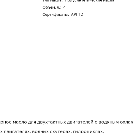
Тип масла
:
Полусинтетические масла
Объем, л.
:
4
Сертификаты
:
API TD
орное масло для двухтактных двигателей с водяным охла
 двигателях, водных скутерах, гидроциклах.