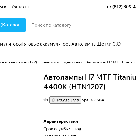
+7 (812) 309-
уги
Контакты
Каталог
умуляторы
Тяговые аккумуляторы
Автолампы
Щетки С.О.
огеновые лампы (12V)
Белый и холодный свет
Автолампы H7 MTF Titaniu
Автолампы H7 MTF Titani
4400K (HTN1207)
0
Нет отзывов
Арт.
381604
Характеристики
Срок службы
:
1 год