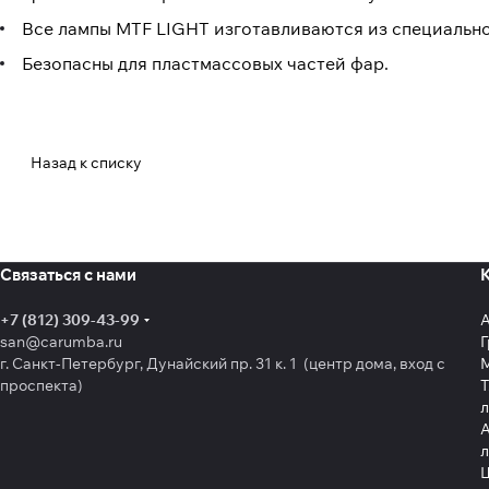
Все лампы MTF LIGHT изготавливаются из специально
Безопасны для пластмассовых частей фар.
Назад к списку
Связаться с нами
+7 (812) 309-43-99
san@carumba.ru
Г
г. Санкт-Петербург, Дунайский пр. 31 к. 1 (центр дома, вход с
проспекта)
Т
л
А
л
Щ