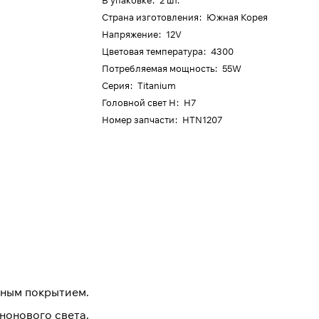
В упаковке
:
2 шт.
Страна изготовления
:
Южная Корея
Напряжение
:
12V
Цветовая температура
:
4300
Потребляемая мощность
:
55W
Серия
:
Titanium
Головной свет H
:
H7
Номер запчасти
:
HTN1207
нным покрытием.
нонового света.