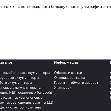
го стекла, поглощающего большую часть ультрафиолето
Каталог
Информация
Автомобильные аккумуляторы
Обзоры и статьи
рузовые аккумуляторы
О производителях
Мото аккумуляторы
Гарантия, обмен и возврат
яговые аккумуляторы (для
Утилизация
одок, ИБП, солнечных батарей)
втолампы, ксенононовые
ампы, светодиодные лампы LED
етки стеклоочистителя