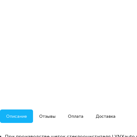
Описание
Отзывы
Оплата
Доставка
При производстве щеток стеклоочистителя LYNXauto 