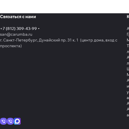
Связаться с нами
+7 (812) 309-43-99
san@carumba.ru
Г
г. Санкт-Петербург, Дунайский пр. 31 к. 1 (центр дома, вход с
проспекта)
Т
л
А
л
Щ
А
и
у
А
А