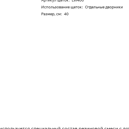
Артикул щеток
:
LW400
Использование щеток
:
Отдельные дворники
Размер, см
:
40
используется специальный состав резиновой смеси с до