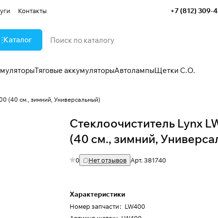
+7 (812) 309-
уги
Контакты
Каталог
умуляторы
Тяговые аккумуляторы
Автолампы
Щетки С.О.
0 (40 см., зимний, Универсальный)
Стеклоочиститель Lynx 
(40 см., зимний, Универса
0
Нет отзывов
Арт.
381740
Характеристики
Номер запчасти
:
LW400