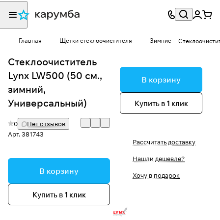
Главная
Щетки стеклоочистителя
Зимние
Стеклоочистит
Стеклоочиститель
Lynx LW500 (50 см.,
В корзину
зимний,
Универсальный)
Купить в 1 клик
0
Нет отзывов
Арт.
381743
Рассчитать доставку
Нашли дешевле?
В корзину
Хочу в подарок
Купить в 1 клик