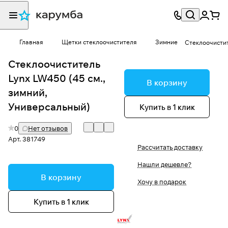
Главная
Щетки стеклоочистителя
Зимние
Стеклоочистит
Стеклоочиститель
Lynx LW450 (45 см.,
В корзину
зимний,
Универсальный)
Купить в 1 клик
0
Нет отзывов
Арт.
381749
Рассчитать доставку
Нашли дешевле?
В корзину
Хочу в подарок
Купить в 1 клик