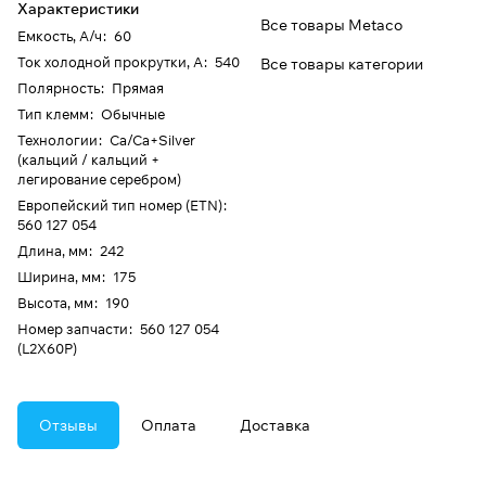
Характеристики
Все товары Metaco
Емкость, А/ч
:
60
Ток холодной прокрутки, А
:
540
Все товары категории
Полярность
:
Прямая
Тип клемм
:
Обычные
Технологии
:
Ca/Ca+Silver
(кальций / кальций +
легирование серебром)
Европейский тип номер (ETN)
:
560 127 054
Длина, мм
:
242
Ширина, мм
:
175
Высота, мм
:
190
Номер запчасти
:
560 127 054
(L2X60P)
Отзывы
Оплата
Доставка