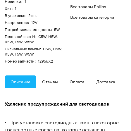
Новинки
:
1
Все товары Philips
Хит
:
1
В упаковке
:
2 шт.
Все товары категории
Напряжение
:
12V
Потребляемая мощность
:
5W
Головной свет H
:
C5W, H5W,
R5W, T5W, W5W
Сигнальные лампы
:
C5W, H5W,
R5W, T5W, W5W
Номер запчасти
:
12956X2
Описание
Отзывы
Оплата
Доставка
Удаление предупреждений для светодиодов
При установке светодиодных ламп в некоторые
транспортные средства, которые оснащены