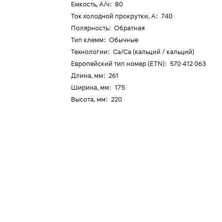
Емкость, А/ч
:
80
Ток холодной прокрутки, А
:
740
Полярность
:
Обратная
Тип клемм
:
Обычные
Технологии
:
Ca/Ca (кальций / кальций)
Европейский тип номер (ETN)
:
570 412 063
Длина, мм
:
261
Ширина, мм
:
175
Высота, мм
:
220