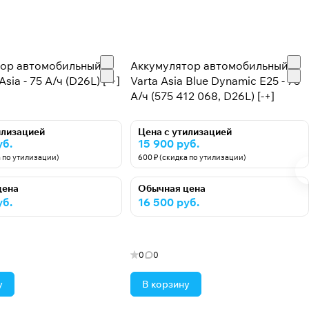
тор автомобильный
Аккумулятор автомобильный
Asia - 75 А/ч (D26L) [-+]
Varta Asia Blue Dynamic E25 - 75
А/ч (575 412 068, D26L) [-+]
илизацией
Цена с утилизацией
уб.
15 900 руб.
а по утилизации)
600 ₽ (скидка по утилизации)
цена
Обычная цена
уб.
16 500 руб.
0
0
у
В корзину