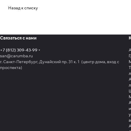
Назад к списку
Связаться с нами
+7 (812) 309-43-99
san@carumba.ru
Г
г. Санкт-Петербург, Дунайский пр. 31 к. 1 (центр дома, вход с
проспекта)
Т
л
А
л
Щ
А
и
у
А