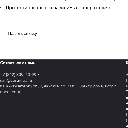
Протестировано в независимых лабораториях
Назад к списку
Связаться с нами
+7 (812) 309-43-99
san@carumba.ru
Г
г. Санкт-Петербург, Дунайский пр. 31 к. 1 (центр дома, вход с
проспекта)
Т
л
А
л
Щ
А