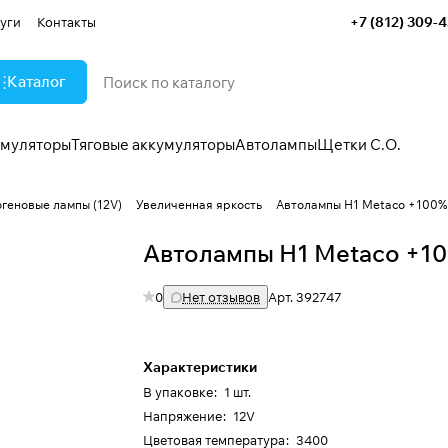
+7 (812) 309-
уги
Контакты
Каталог
умуляторы
Тяговые аккумуляторы
Автолампы
Щетки С.О.
огеновые лампы (12V)
Увеличенная яркость
Автолампы H1 Metaco +100%
Автолампы H1 Metaco +1
0
Нет отзывов
Арт.
392747
Характеристики
В упаковке
:
1 шт.
Напряжение
:
12V
Цветовая температура
:
3400