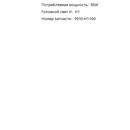
Потребляемая мощность
:
55W
Головной свет H
:
H1
Номер запчасти
:
9510-H1-100