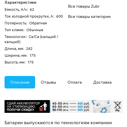
Характеристики
Все товары Zubr
Емкость, А/ч
:
62
Ток холодной прокрутки, А
:
600
Все товары категории
Полярность
:
Обратная
Тип клемм
:
Обычные
Технологии
:
Ca/Ca (кальций /
кальций)
Длина, мм
:
242
Ширина, мм
:
175
Высота, мм
:
175
Описание
Отзывы
Оплата
Доставка
Батареи выпускаются по технологиям компании