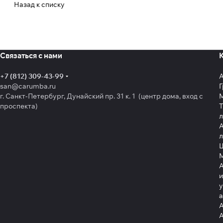
Назад к списку
Связаться с нами
+7 (812) 309-43-99
san@carumba.ru
Г
г. Санкт-Петербург, Дунайский пр. 31 к. 1 (центр дома, вход с
проспекта)
Т
л
А
л
Щ
А
и
у
А
А