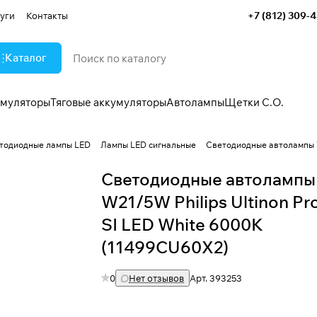
+7 (812) 309-
уги
Контакты
Каталог
умуляторы
Тяговые аккумуляторы
Автолампы
Щетки С.О.
тодиодные лампы LED
Лампы LED сигнальные
Светодиодные автолампы W
Светодиодные автолампы
W21/5W Philips Ultinon P
SI LED White 6000K
(11499CU60X2)
0
Нет отзывов
Арт.
393253