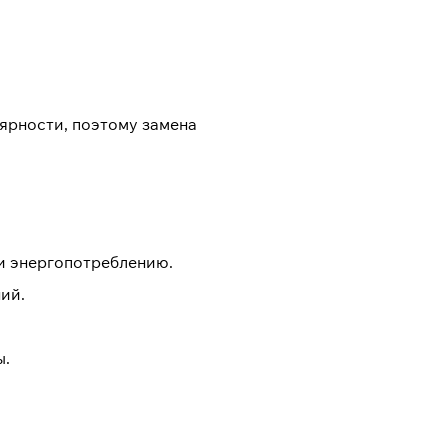
лярности, поэтому замена
и энергопотреблению.
ий.
ы.