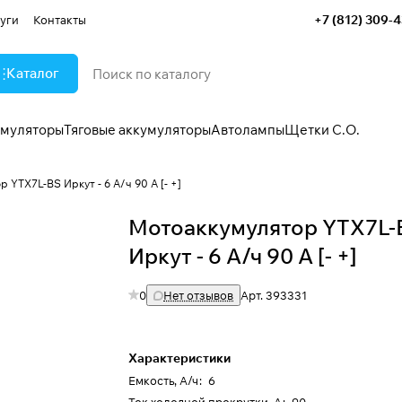
+7 (812) 309-
уги
Контакты
Каталог
умуляторы
Тяговые аккумуляторы
Автолампы
Щетки С.О.
 YTX7L-BS Иркут - 6 А/ч 90 A [- +]
Мотоаккумулятор YTX7L-
Иркут - 6 А/ч 90 A [- +]
0
Нет отзывов
Арт.
393331
Характеристики
Емкость, А/ч
:
6