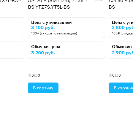
YTX7L-BS
А/ч 70 А (SMT12-5) YTX5L-
А/ч 50 А (
BS,YTZ7S,YT5L-BS
BS
Цена с утилизацией
Цена с ут
3 100 руб.
2 800 ру
100 ₽ (скидка по утилизации)
100 ₽ (скидк
Обычная цена
Обычная 
3 200 руб.
2 900 ру
0
0
0
0
В корзину
В корзин