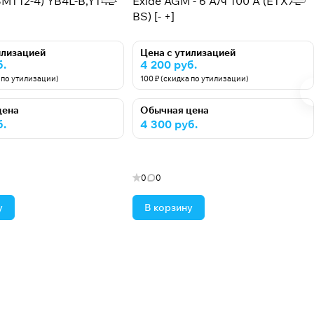
SMT12-4) YB4L-B,YT4L-
Exide AGM - 6 А/ч 100 А (ETX7L-
BS) [- +]
илизацией
Цена с утилизацией
б.
4 200 руб.
а по утилизации)
100 ₽ (скидка по утилизации)
цена
Обычная цена
б.
4 300 руб.
0
0
у
В корзину