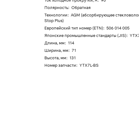
Ток холодной прокрутки, А
:
90
Полярность
:
Обратная
Технологии
:
AGM (абсорбирующее стекловолокн
Stop Plus)
Европейский тип номер (ETN)
:
506 014 005
Японские промышленные стандарты (JIS)
:
YTX
Длина, мм
:
114
Ширина, мм
:
71
Высота, мм
:
131
Номер запчасти
:
YTX7L-BS