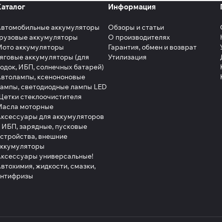
Каталог
Информация
Автомобильные аккумуляторы
Обзоры и статьи
рузовые аккумуляторы
О производителях
Мото аккумуляторы
Гарантия, обмен и возврат
яговые аккумуляторы (для
Утилизация
одок, ИБП, солнечных батарей)
втолампы, ксенононовые
ампы, светодиодные лампы LED
етки стеклоочистителя
Масла моторные
ксессуары для аккумуляторов
 ИБП, зарядные, пусковые
стройства, внешние
аккумуляторы
ксессуары универсальные!
втохимия, жидкости, смазки,
антифризы