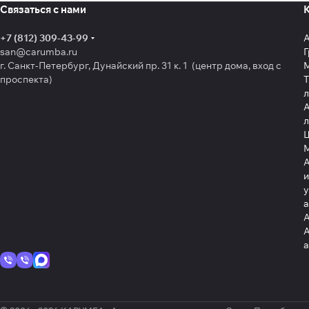
Связаться с нами
+7 (812) 309-43-99
san@carumba.ru
Г
г. Санкт-Петербург, Дунайский пр. 31 к. 1 (центр дома, вход с
проспекта)
Т
л
А
л
Щ
А
и
у
А
А