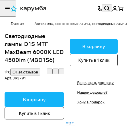
Главная
Автолампы, ксенононовые лампы, светодиодные лампы
Светодиодные
лампы D1S MTF
В корзину
MaxBeam 6000K LED
4500lm (MBD1S6)
Купить в 1 клик
0
Нет отзывов
Арт.
393791
Рассчитать доставку
Нашли дешевле?
В корзину
Хочу в подарок
Купить в 1 клик