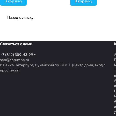
В корзину
В корзину
Назад к списку
Связаться с нами
+7 (812) 309-43-99
san@carumba.ru
Г
г. Санкт-Петербург, Дунайский пр. 31 к. 1 (центр дома, вход с
проспекта)
Т
л
А
л
Щ
А
и
у