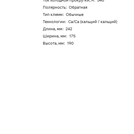
Ток холодной прокрутки, А
:
540
Полярность
:
Обратная
Тип клемм
:
Обычные
Технологии
:
Ca/Ca (кальций / кальций)
Длина, мм
:
242
Ширина, мм
:
175
Высота, мм
:
190