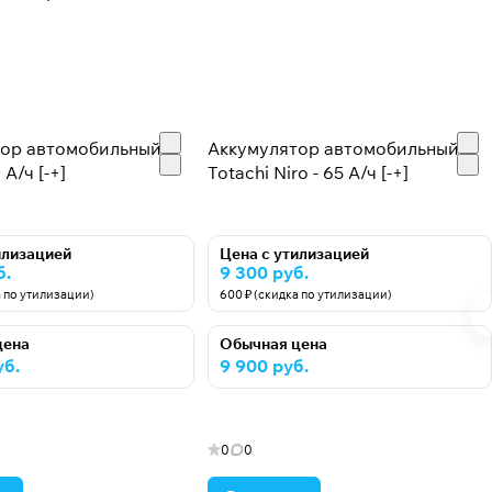
тор автомобильный
Аккумулятор автомобильный
 А/ч [-+]
Totachi Niro - 65 А/ч [-+]
илизацией
Цена с утилизацией
б.
9 300 руб.
а по утилизации)
600 ₽ (скидка по утилизации)
цена
Обычная цена
уб.
9 900 руб.
0
0