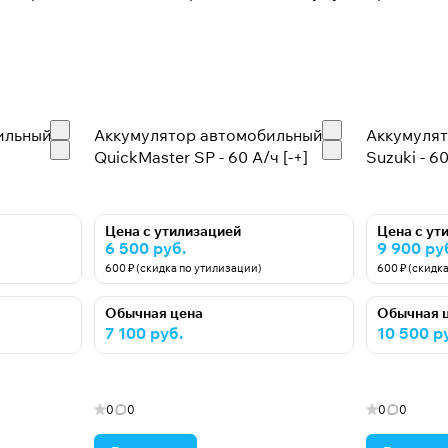
ильный
Аккумулятор автомобильный
Аккумуля
QuickMaster SP - 60 A/ч [-+]
Suzuki - 60
Цена с утилизацией
Цена с ут
6 500 руб.
9 900 ру
600 ₽ (скидка по утилизации)
600 ₽ (скидк
Обычная цена
Обычная 
7 100 руб.
10 500 р
0
0
0
0