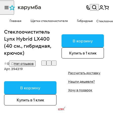
Главная
Щетки стеклоочистителя
Гибридные
Стеклоочис
Стеклоочиститель
Lynx Hybrid LX400
В корзину
(40 см., гибридная,
крючок)
Купить в 1 клик
0
Нет отзывов
Арт.
394319
Рассчитать доставку
Нашли дешевле?
В корзину
Хочу в подарок
Купить в 1 клик