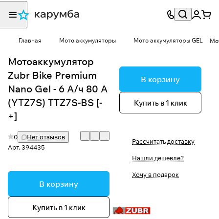
Главная
Мото аккумуляторы
Мото аккумуляторы GEL
Мот
Мотоаккумулятор
Zubr Bike Premium
В корзину
Nano Gel - 6 А/ч 80 А
(YTZ7S) TTZ7S-BS [-
Купить в 1 клик
+]
0
Нет отзывов
Рассчитать доставку
Арт.
394435
Нашли дешевле?
Хочу в подарок
В корзину
Купить в 1 клик