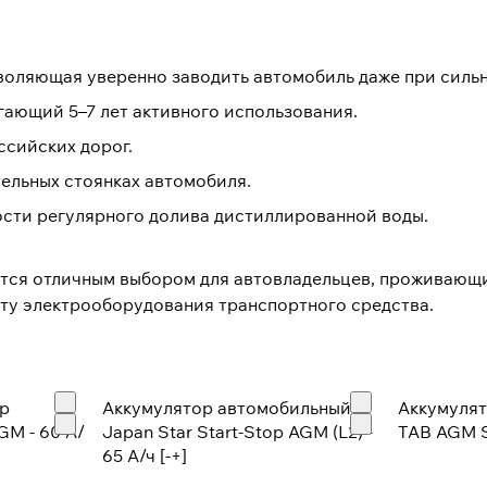
воляющая уверенно заводить автомобиль даже при силь
гающий 5–7 лет активного использования.
ссийских дорог.
ельных стоянках автомобиля.
сти регулярного долива дистиллированной воды.
ся отличным выбором для автовладельцев, проживающих
оту электрооборудования транспортного средства.
op
Аккумулятор автомобильный
Аккумуля
GM - 60 А/
Japan Star Start-Stop AGM (L2) -
TAB AGM St
65 А/ч [-+]