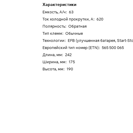
Характеристики
Емкость, А/ч
:
63
Ток холодной прокрутки, А
:
620
Полярность
:
Обратная
Тип клемм
:
Обычные
Технологии
:
EFB (улучшенная батарея, Start-St
Европейский тип номер (ETN)
:
565 500 065
Длина, мм
:
242
Ширина, мм
:
175
Высота, мм
:
190