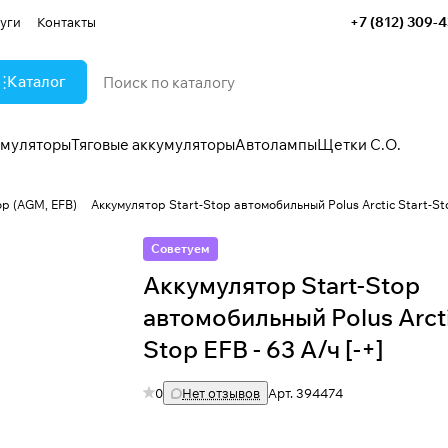
+7 (812) 309-
уги
Контакты
Каталог
умуляторы
Тяговые аккумуляторы
Автолампы
Щетки С.О.
op (AGM, EFB)
Аккумулятор Start-Stop автомобильный Polus Arctic Start-Sto
Советуем
Аккумулятор Start-Stop
автомобильный Polus Arcti
Stop EFB - 63 А/ч [-+]
0
Нет отзывов
Арт.
394474