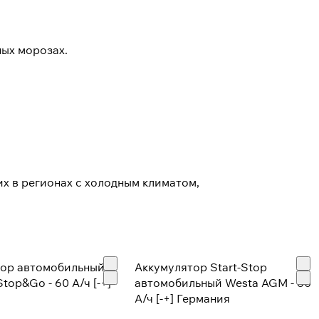
ных морозах.
 в регионах с холодным климатом,
тор автомобильный
Аккумулятор Start-Stop
op&Go - 60 А/ч [-+]
автомобильный Westa AGM - 60
А/ч [-+] Германия