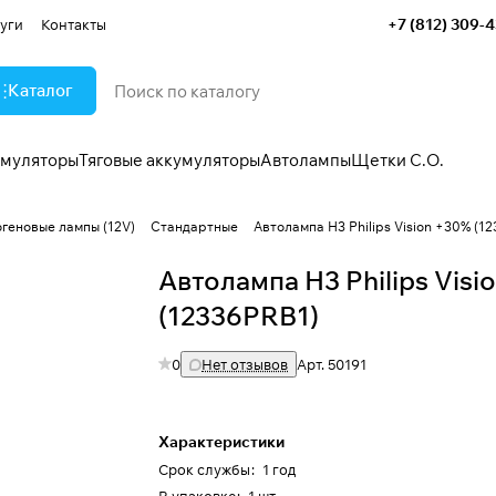
+7 (812) 309-
уги
Контакты
Каталог
умуляторы
Тяговые аккумуляторы
Автолампы
Щетки С.О.
огеновые лампы (12V)
Стандартные
Автолампа H3 Philips Vision +30% (1
Автолампа H3 Philips Visi
(12336PRB1)
0
Нет отзывов
Арт.
50191
Характеристики
Срок службы
:
1 год