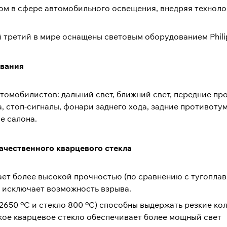
ером в сфере автомобильного освещения, внедряя технол
 третий в мире оснащены световым оборудованием Phili
ования
втомобилистов: дальний свет, ближний свет, передние п
а, стоп-сигналы, фонари заднего хода, задние противот
е салона.
ачественного кварцевого стекла
ает более высокой прочностью (по сравнению с тугоплав
о исключает возможность взрыва.
я 2650 ºC и стекло 800 ºC) способны выдержать резкие к
кое кварцевое стекло обеспечивает более мощный свет