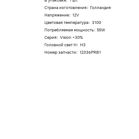
В упаковке
:
1 шт.
Страна изготовления
:
Голландия
Напряжение
:
12V
Цветовая температура
:
3100
Потребляемая мощность
:
55W
Серия
:
Vision +30%
Головной свет H
:
H3
Номер запчасти
:
12336PRB1