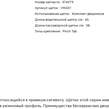
Номер запчасти
:
574379
Артикул щеток
:
VM431
Использование щеток
:
Комплект дворников
Длина водительской щетки, см
:
65
Длина пассажирской щетки, см
:
38
Типы крепления
:
Pinch Tab
, относящийся к премиум-сегменту. Щетки этой серии и
 резиновый профиль. Преимущества бескаркасных дворни