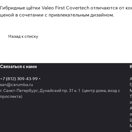
Гибридные щётки Valeo First Covertech отличаются от к
ценой в сочетании с привлекательным дизайном.
Назад к списку
Связаться с нами
+7 (812) 309-43-99
san@carumba.ru
Г
г. Санкт-Петербург, Дунайский пр. 31 к. 1 (центр дома, вход с
проспекта)
Т
л
А
л
Щ
А