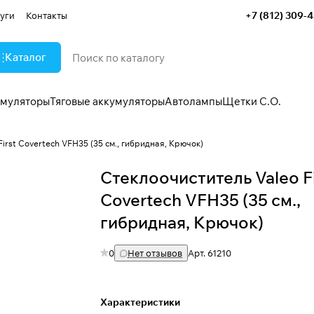
+7 (812) 309-
уги
Контакты
Каталог
умуляторы
Тяговые аккумуляторы
Автолампы
Щетки С.О.
irst Covertech VFH35 (35 см., гибридная, Крючок)
Стеклоочиститель Valeo Fi
Covertech VFH35 (35 см.,
гибридная, Крючок)
0
Нет отзывов
Арт.
61210
Характеристики