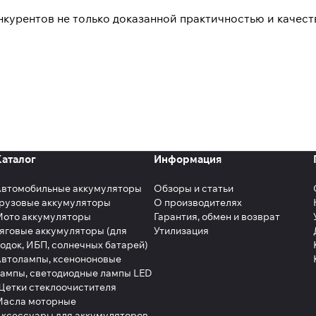
онкурентов не только доказанной практичностью и качес
Каталог
Информация
Автомобильные аккумуляторы
Обзоры и статьи
рузовые аккумуляторы
О производителях
Мото аккумуляторы
Гарантия, обмен и возврат
яговые аккумуляторы (для
Утилизация
одок, ИБП, солнечных батарей)
втолампы, ксенононовые
ампы, светодиодные лампы LED
етки стеклоочистителя
Масла моторные
ксессуары для аккумуляторов