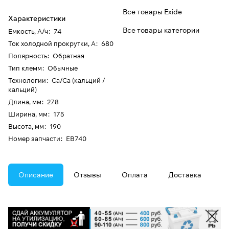
Все товары Exide
Характеристики
Все товары категории
Емкость, А/ч
:
74
Ток холодной прокрутки, А
:
680
Полярность
:
Обратная
Тип клемм
:
Обычные
Технологии
:
Ca/Ca (кальций /
кальций)
Длина, мм
:
278
Ширина, мм
:
175
Высота, мм
:
190
Номер запчасти
:
EB740
Описание
Отзывы
Оплата
Доставка