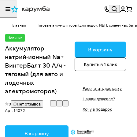
Главная
Тяговые аккумуляторы (для лодок, ИБП, солнечных бат
Новинка
Аккумулятор
В корзину
натрий-ионный Na+
Купить в 1 клик
ВинтерБалт 30 А/ч -
тяговый (для авто и
лодочных
Рассчитать доставку
электромоторов)
Нашли дешевле?
0
Нет отзывов
Хочу в подарок
Арт.
14072
В корзину