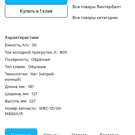
Все товары ВинтерБалт
Купить в 1 клик
Все товары категории
Характеристики
Емкость, А/ч
:
30
Ток холодной прокрутки, А
:
800
Полярность
:
Обратная
Тип клемм
:
Обычные
Технологии
:
Na+ (натрий-
ионный)
Длина, мм
:
187
Ширина, мм
:
127
Высота, мм
:
227
Номер запчасти
:
WBC-12V30-
М800A/R