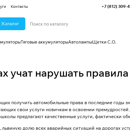
+7 (812) 309-
уги
Контакты
Каталог
умуляторы
Тяговые аккумуляторы
Автолампы
Щетки С.О.
ах учат нарушать правил
щих получить автомобильные права в последние годы зн
гающих свои услуги новичкам в освоении премудростей д
тошколы предлагают качественные услуги, фактически об
 львиную долю всех аварийных ситуаций на дорогах уст