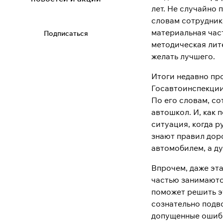
лет. Не случайно
словам сотрудник
материальная час
Подписаться
методическая лите
желать лучшего.
Итоги недавно пр
Госавтоинспекции
По его словам, с
автошкол. И, как 
ситуация, когда р
знают правил доро
автомобилем, а ду
Впрочем, даже эт
частью занимаются
поможет решить эт
сознательно подв
допущенные ошибки