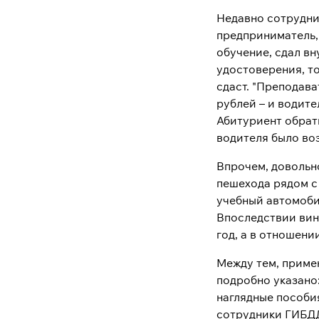
Недавно сотрудни
предприниматель,
обучение, сдал вн
удостоверения, т
сдаст. "Преподав
рублей – и водите
Абитуриент обрат
водителя было воз
Впрочем, довольн
пешехода рядом с
учебный автомоби
Впоследствии вин
год, а в отношен
Между тем, приме
подробно указано:
наглядные пособи
сотрудники ГИБДД