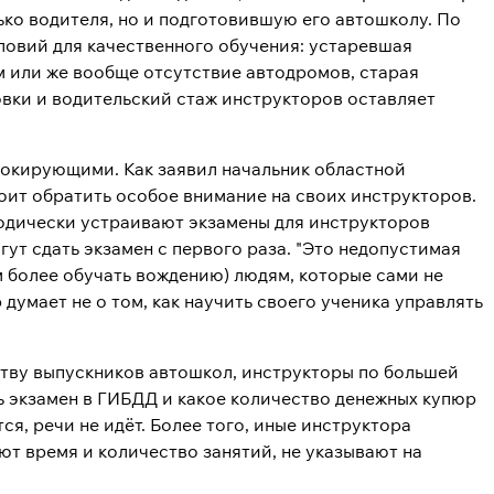
ько водителя, но и подготовившую его автошколу. По
овий для качественного обучения: устаревшая
м или же вообще отсутствие автодромов, старая
товки и водительский стаж инструкторов оставляет
шокирующими. Как заявил начальник областной
ит обратить особое внимание на своих инструкторов.
одически устраивают экзамены для инструкторов
гут сдать экзамен с первого раза. "Это недопустимая
м более обучать вождению) людям, которые сами не
думает не о том, как научить своего ученика управлять
ству выпускников автошкол, инструкторы по большей
ть экзамен в ГИБДД и какое количество денежных купюр
ся, речи не идёт. Более того, иные инструктора
ют время и количество занятий, не указывают на