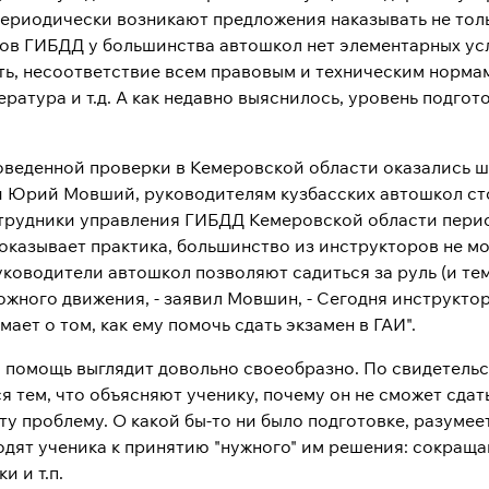
 периодически возникают предложения наказывать не тол
ов ГИБДД у большинства автошкол нет элементарных усл
ть, несоответствие всем правовым и техническим норма
ратура и т.д. А как недавно выяснилось, уровень подго
оведенной проверки в Кемеровской области оказались 
 Юрий Мовший, руководителям кузбасских автошкол сто
отрудники управления ГИБДД Кемеровской области пери
показывает практика, большинство из инструкторов не мо
уководители автошкол позволяют садиться за руль (и те
жного движения, - заявил Мовшин, - Сегодня инструктор 
мает о том, как ему помочь сдать экзамен в ГАИ".
а помощь выглядит довольно своеобразно. По свидетель
 тем, что объясняют ученику, почему он не сможет сда
у проблему. О какой бы-то ни было подготовке, разумеет
одят ученика к принятию "нужного" им решения: сокраща
 и т.п.