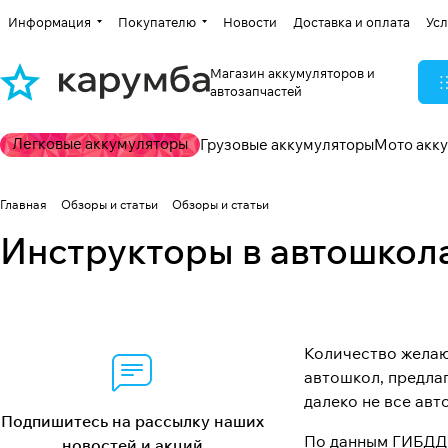
Информация
Покупателю
Новости
Доставка и оплата
Усл
Магазин аккумуляторов и
автозапчастей
Легковые аккумуляторы
Грузовые аккумуляторы
Мото акк
Главная
Обзоры и статьи
Обзоры и статьи
Инструкторы в автошкол
Количество желаю
автошкол, предла
далеко не все ав
Подпишитесь на рассылку наших
По данным ГИБДД,
новостей и акций