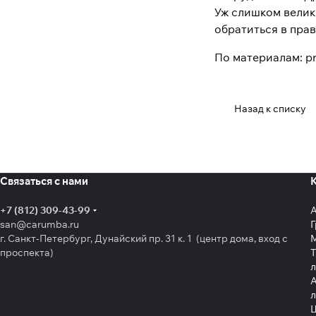
Уж слишком велик 
обратиться в пра
По материалам: pr
Назад к списку
Связаться с нами
+7 (812) 309-43-99
san@carumba.ru
Г
г. Санкт-Петербург, Дунайский пр. 31 к. 1 (центр дома, вход с
проспекта)
Т
л
А
л
Щ