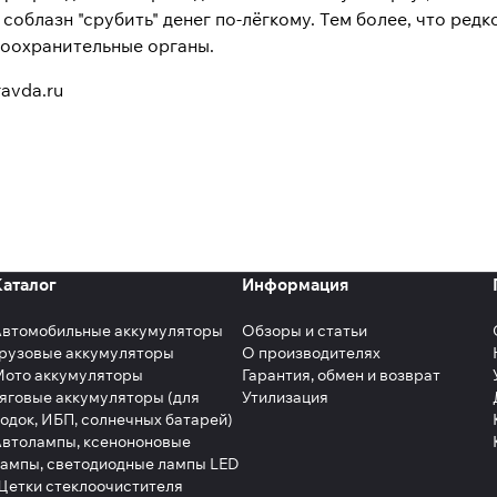
соблазн "срубить" денег по-лёгкому. Тем более, что ред
воохранительные органы.
avda.ru
Каталог
Информация
Автомобильные аккумуляторы
Обзоры и статьи
рузовые аккумуляторы
О производителях
Мото аккумуляторы
Гарантия, обмен и возврат
яговые аккумуляторы (для
Утилизация
одок, ИБП, солнечных батарей)
втолампы, ксенононовые
ампы, светодиодные лампы LED
етки стеклоочистителя