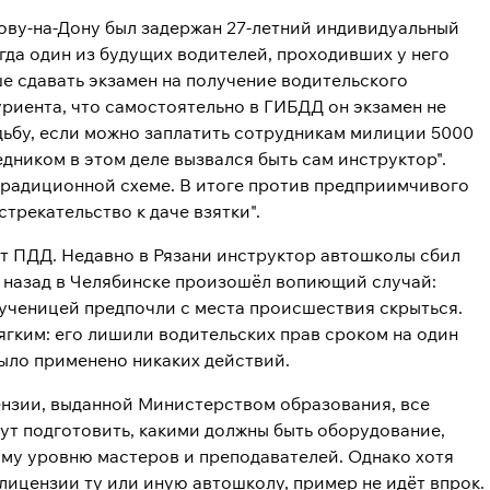
ову-на-Дону был задержан 27-летний индивидуальный
да один из будущих водителей, проходивших у него
ше сдавать экзамен на получение водительского
риента, что самостоятельно в ГИБДД он экзамен не
дьбу, если можно заплатить сотрудникам милиции 5000
дником в этом деле вызвался быть сам инструктор".
традиционной схеме. В итоге против предприимчивого
трекательство к даче взятки".
т ПДД. Недавно в Рязани инструктор автошколы сбил
т назад в Челябинске произошёл вопиющий случай:
 ученицей предпочли с места происшествия скрыться.
ягким: его лишили водительских прав сроком на один
было применено никаких действий.
ензии, выданной Министерством образования, все
гут подготовить, какими должны быть оборудование,
му уровню мастеров и преподавателей. Однако хотя
ицензии ту или иную автошколу, пример не идёт впрок.