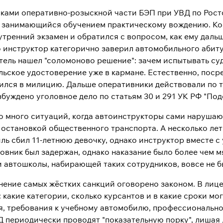
ками оперативно-розыскной части БЭП при УВД по Рост
 занимающийся обучением практическому вождению. Ког
утренний экзамен и обратился с вопросом, как ему даль
о инструктор категорично заверил автомобильного абиту
атель нашел "соломоново решение": зачем испытывать су
льское удостоверение уже в кармане. Естественно, посре
ился в милицию. Дальше оперативники действовали по 
буждено уголовное дело по статьям 30 и 291 УК РФ "Подс
о много ситуаций, когда автоинструкторы сами нарушаю
 остановкой общественного транспорта. А несколько ле
ль сбил 11-летнюю девочку, однако инструктор вместе с
овник был задержан, однако наказание было более чем м
ии автошколы, набирающей таких сотрудников, вовсе не 
нение самых жёстких санкций оговорено законом. В лиц
 какие категории, сколько курсантов и в какие сроки мо
я, требования к учебному автомобилю, профессионально
 периодически проводят "показательную порку", лишая л