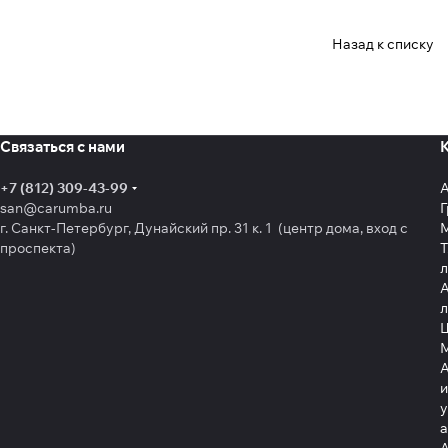
Назад к списку
Связаться с нами
+7 (812) 309-43-99
san@carumba.ru
Г
г. Санкт-Петербург, Дунайский пр. 31 к. 1 (центр дома, вход с
проспекта)
Т
л
А
л
Щ
А
и
у