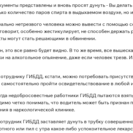
кументы представлены и вновь просят дунуть - Вы делат
ко количество паров спирта в выдыхаемом воздухе, но и
еально нетрезвого человека можно вывести с помощью со
говорит, особенно жестикулирует, не способен держать 
акты могут стать решающими в обвинении.
н, это все равно будет видно. В то же время, все вышеск
и на алкогольное опьянение, даже если человек трезв. И
сотруднику ГИБДД, кстати, можно потребовать присутств
 самостоятельно пройти освидетельствование в любой и
гда недобросовестные работники ГИБДД пытаются взять в
димо четко понимать, что водитель может быть признан
ния в наркологической клинике.
отрудник ГИБДД заставляет дунуть в трубку совершенног
ртного или пил с утра какое-либо успокоительное лекар