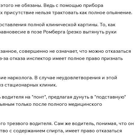
ь этого не обязаны. Ведь с помощью прибора
х присутствие нельзя трактовать как полное опьянение.
ставления полной клинической картины. То, как
равновесие в позе Ромберга (резко вытянуть руки
азанное, совершенно не означает, что можно отказаться
з-за отказа инспектор имеет полное право признать
ие нарколога. В случае неудовлетворения и этой
з стационарных клиник.
одителя на "понт", предлагая дунуть в "подставную"
 пьяным только после полного медицинского
о трезвого водителя. Сам же водитель, понимая, что он
ство с содержанием спирта, имеет право отказаться