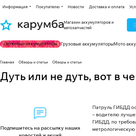
Информация
Покупателю
Новости
Доставка и оплата
Усл
Магазин аккумуляторов и
автозапчастей
Легковые аккумуляторы
Грузовые аккумуляторы
Мото акк
Главная
Обзоры и статьи
Обзоры и статьи
Дуть или не дуть, вот в ч
Патруль ГИБДД ос
– водителю лучше 
ГИБДД, по требов
Подпишитесь на рассылку наших
метрологическую 
новостей и акций