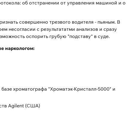
ротокола: об отстранении от управления машиной и о
признать совершенно трезвого водителя - пьяным. В
воем несогласии с результататми анализов и сразу
зможность оспорить грубую "подставу" в суде.
ые наркологом:
 базе хроматографа "Хроматэк-Кристалл-5000" и
тв Agilent (США)