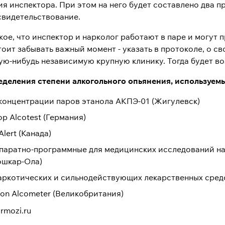
я инспектора. При этом на него будет составлено два п
свидетельствование.
кое, что инспектор и нарколог работают в паре и могут 
тоит забывать важный момент - указать в протоколе, о с
ую-нибудь независимую крупную клинику. Тогда будет во
деления степени алкогольного опьянения, используем
 концентрации паров этанола АКПЭ-01 (Жигулевск)
ор Alcotest (Германия)
lert (Канада)
ппаратно-программные для медицинских исследований на
ошкар-Ола)
наркотических и сильнодействующих лекарственных средс
ion Alcometer (Великобритания)
rmozi.ru