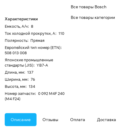
Все товары Bosch
Все товары категории
Характеристики
Емкость, А/ч
:
8
Ток холодной прокрутки, А
:
110
Полярность
:
Прямая
Европейский тип номер (ETN)
:
508 013 008
Японские промышленные
стандарты (JIS)
:
YB7-A
Длина, мм
:
137
Ширина, мм
:
76
Высота, мм
:
134
Номер запчасти
:
0 092 M4F 240
(M4 F24)
Описание
Отзывы
Оплата
Доставка