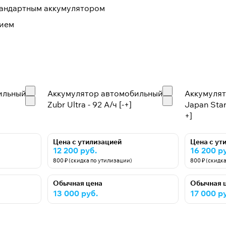
тандартным аккумулятором
нием
ильный
Аккумулятор автомобильный
Аккумуля
Zubr Ultra - 92 А/ч [-+]
Japan Star
+]
Цена с утилизацией
Цена с ут
12 200 руб.
16 200 р
800 ₽ (скидка по утилизации)
800 ₽ (скидк
Обычная цена
Обычная 
13 000 руб.
17 000 р