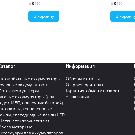
0
0
0
0
В корзину
В корзин
Каталог
Информация
Автомобильные аккумуляторы
Обзоры и статьи
рузовые аккумуляторы
О производителях
Мото аккумуляторы
Гарантия, обмен и возврат
яговые аккумуляторы (для
Утилизация
одок, ИБП, солнечных батарей)
втолампы, ксенононовые
ампы, светодиодные лампы LED
етки стеклоочистителя
Масла моторные
ксессуары для аккумуляторов