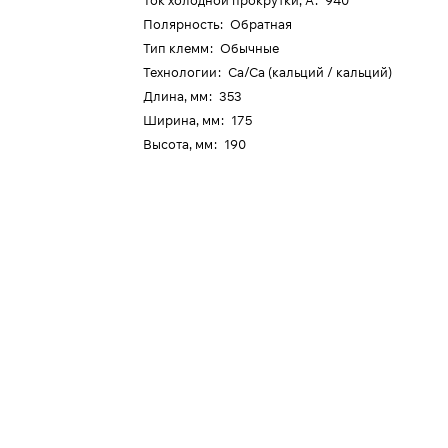
Ток холодной прокрутки, А
:
940
Полярность
:
Обратная
Тип клемм
:
Обычные
Технологии
:
Ca/Ca (кальций / кальций)
Длина, мм
:
353
Ширина, мм
:
175
Высота, мм
:
190