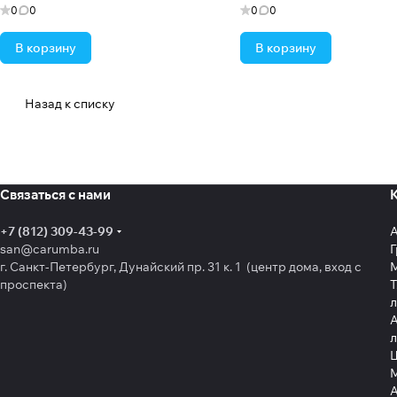
0
0
0
0
В корзину
В корзину
Назад к списку
Связаться с нами
+7 (812) 309-43-99
san@carumba.ru
Г
г. Санкт-Петербург, Дунайский пр. 31 к. 1 (центр дома, вход с
проспекта)
Т
л
А
л
Щ
А